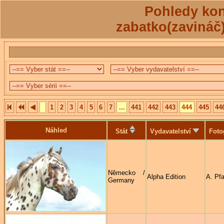
Pohledy kon
zabatko(zavináč
1
2
3
4
5
6
7
...
441
442
443
444
445
44
Náhled
Stát
Vydavatelství
Foto
Německo /
Alpha Edition
A. Pf
Germany