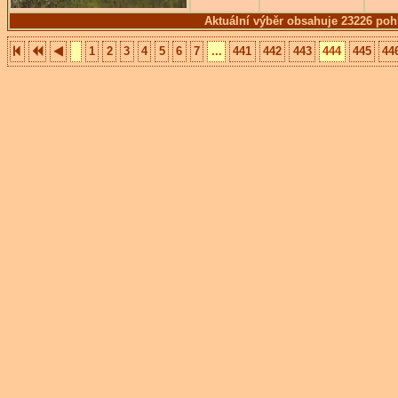
Aktuální výběr obsahuje 23226 poh
1
2
3
4
5
6
7
...
441
442
443
444
445
44