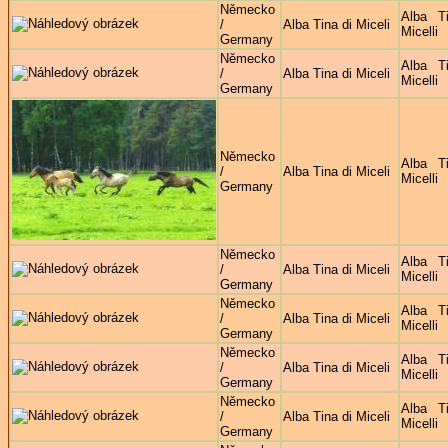
Německo
Alba T
/
Alba Tina di Miceli
Micelli
Germany
Německo
Alba T
/
Alba Tina di Miceli
Micelli
Germany
Německo
Alba T
/
Alba Tina di Miceli
Micelli
Germany
Německo
Alba T
/
Alba Tina di Miceli
Micelli
Germany
Německo
Alba T
/
Alba Tina di Miceli
Micelli
Germany
Německo
Alba T
/
Alba Tina di Miceli
Micelli
Germany
Německo
Alba T
/
Alba Tina di Miceli
Micelli
Germany