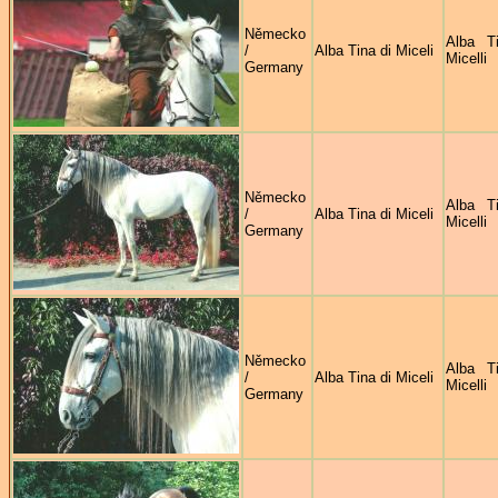
Německo
Alba T
/
Alba Tina di Miceli
Micelli
Germany
Německo
Alba T
/
Alba Tina di Miceli
Micelli
Germany
Německo
Alba T
/
Alba Tina di Miceli
Micelli
Germany