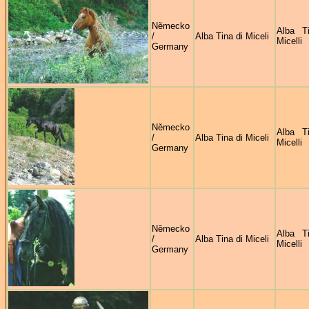
Německo
Alba T
/
Alba Tina di Miceli
Micelli
Germany
Německo
Alba T
/
Alba Tina di Miceli
Micelli
Germany
Německo
Alba T
/
Alba Tina di Miceli
Micelli
Germany