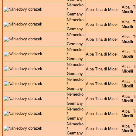
Německo
Alba T
/
Alba Tina di Miceli
Micelli
Germany
Německo
Alba T
/
Alba Tina di Miceli
Micelli
Germany
Německo
Alba T
/
Alba Tina di Miceli
Micelli
Germany
Německo
Alba T
/
Alba Tina di Miceli
Micelli
Germany
Německo
Alba T
/
Alba Tina di Miceli
Micelli
Germany
Německo
Alba T
/
Alba Tina di Miceli
Micelli
Germany
Německo
Alba T
/
Alba Tina di Miceli
Micelli
Germany
Německo
Alba T
/
Alba Tina di Miceli
Micelli
Germany
Německo
Alba T
/
Alba Tina di Miceli
Micelli
Germany