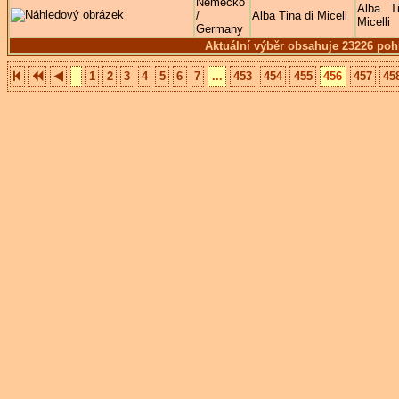
Německo
Alba T
/
Alba Tina di Miceli
Micelli
Germany
Aktuální výběr obsahuje 23226 poh
1
2
3
4
5
6
7
...
453
454
455
456
457
45