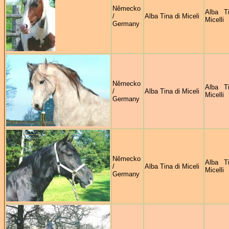
Německo
Alba T
/
Alba Tina di Miceli
Micelli
Germany
Německo
Alba T
/
Alba Tina di Miceli
Micelli
Germany
Německo
Alba T
/
Alba Tina di Miceli
Micelli
Germany