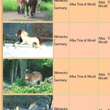
Německo
Alba T
/
Alba Tina di Miceli
Micelli
Germany
Německo
Alba T
/
Alba Tina di Miceli
Micelli
Germany
Německo
Alba T
/
Alba Tina di Miceli
Micelli
Germany
Německo