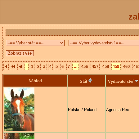
za
1
2
3
4
5
6
7
...
456
457
458
459
460
46
Náhled
Stát
Vydavatelství
Polsko / Poland
Agencja Rex