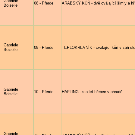
Gabriele
08 - Pferde
ARABSKÝ KŮŇ - dvě cválající šimly a hří
Boiselle
Gabriele
09 - Pferde
TEPLOKREVNÍK - cválající kůň v záři sl
Boiselle
Gabriele
10 - Pferde
HAFLING - stojící hřebec v ohradě.
Boiselle
Gabriele