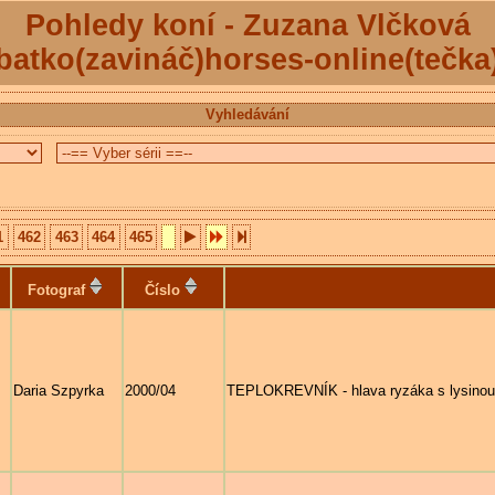
Pohledy koní - Zuzana Vlčková
batko(zavináč)horses-online(tečka
Vyhledávání
1
462
463
464
465
Fotograf
Číslo
Daria Szpyrka
2000/04
TEPLOKREVNÍK - hlava ryzáka s lysinou 