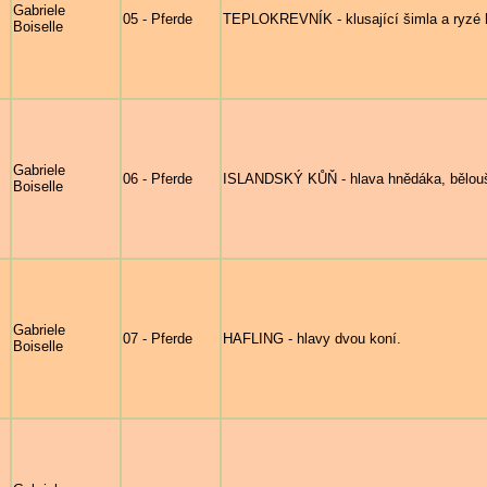
Gabriele
05 - Pferde
TEPLOKREVNÍK - klusající šimla a ryzé h
Boiselle
Gabriele
06 - Pferde
ISLANDSKÝ KŮŇ - hlava hnědáka, bělouš
Boiselle
Gabriele
07 - Pferde
HAFLING - hlavy dvou koní.
Boiselle