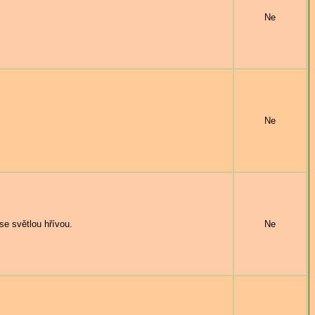
Ne
Ne
 světlou hřívou.
Ne