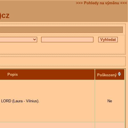
>>> Pohledy na výměnu <<<
)cz
Popis
Poškozený
LORD (Laura - Vilnius).
Ne