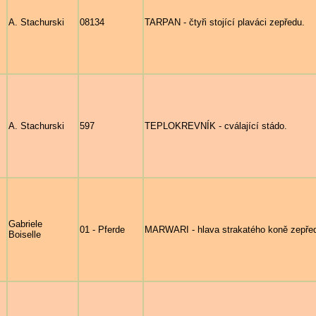
A. Stachurski
08134
TARPAN - čtyři stojící plaváci zepředu.
A. Stachurski
597
TEPLOKREVNÍK - cválající stádo.
Gabriele
01 - Pferde
MARWARI - hlava strakatého koně zepře
Boiselle