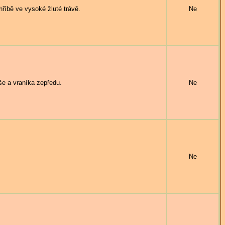
říbě ve vysoké žluté trávě.
Ne
e a vraníka zepředu.
Ne
Ne