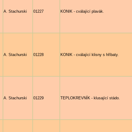
A. Stachurski
01227
KONIK - cválající plavák.
A. Stachurski
01228
KONIK - cválající klisny s hříbaty.
A. Stachurski
01229
TEPLOKREVNÍK - klusající stádo.