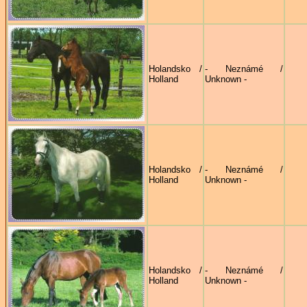
Holandsko /
- Neznámé /
Holland
Unknown -
Holandsko /
- Neznámé /
Holland
Unknown -
Holandsko /
- Neznámé /
Holland
Unknown -