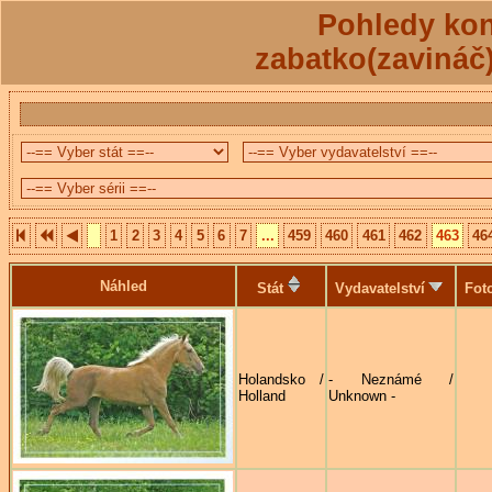
Pohledy kon
zabatko(zavináč
1
2
3
4
5
6
7
...
459
460
461
462
463
46
Náhled
Stát
Vydavatelství
Fot
Holandsko /
- Neznámé /
Holland
Unknown -