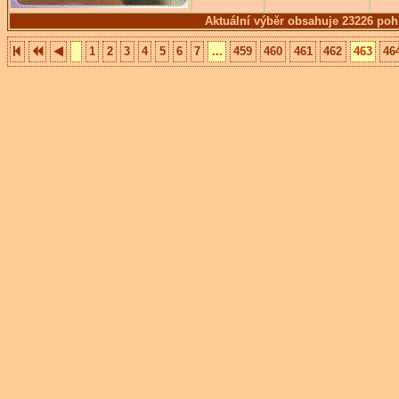
Aktuální výběr obsahuje 23226 poh
1
2
3
4
5
6
7
...
459
460
461
462
463
46