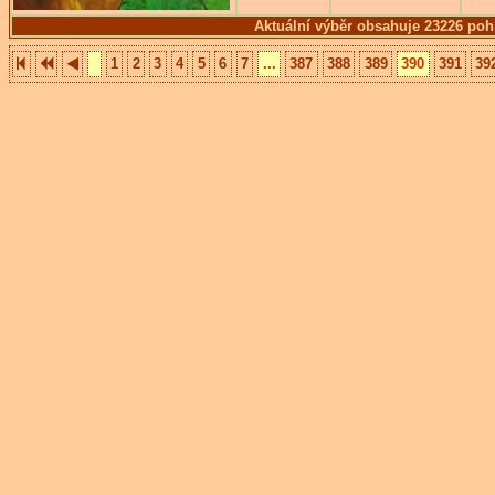
Aktuální výběr obsahuje 23226 poh
1
2
3
4
5
6
7
...
387
388
389
390
391
39