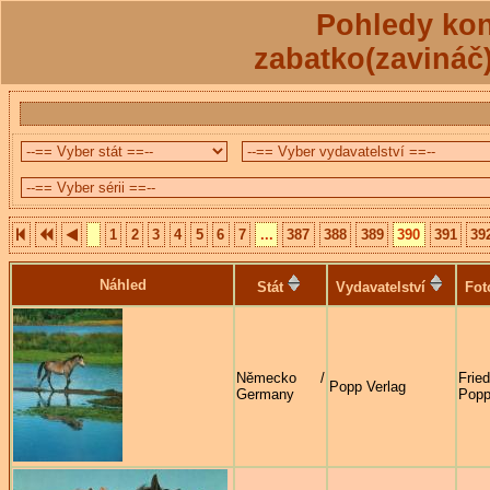
Pohledy kon
zabatko(zavináč
1
2
3
4
5
6
7
...
387
388
389
390
391
39
Náhled
Stát
Vydavatelství
Fot
Německo /
Frie
Popp Verlag
Germany
Pop