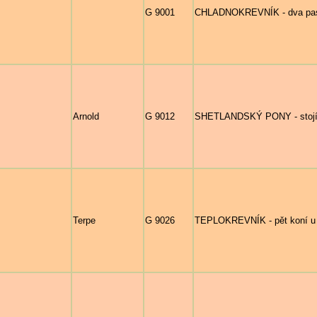
G 9001
CHLADNOKREVNÍK - dva pasou
Arnold
G 9012
SHETLANDSKÝ PONY - stojící 
Terpe
G 9026
TEPLOKREVNÍK - pět koní u 