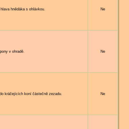
ava hnědáka s ohlávkou.
Ne
pony v ohradě.
Ne
o kráčejících koní částečně zezadu.
Ne