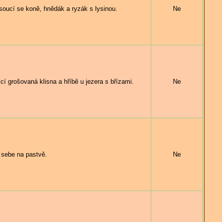
cí se koně, hnědák a ryzák s lysinou.
Ne
grošovaná klisna a hříbě u jezera s břízami.
Ne
sebe na pastvě.
Ne