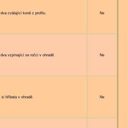
 cválající koně z profilu.
Ne
 vzpínající se ročci v ohradě.
Ne
i hříbata v ohradě.
Ne