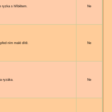
ryzka s hříbětem.
Ne
před ním malé dítě.
Ne
 ryzáka.
Ne