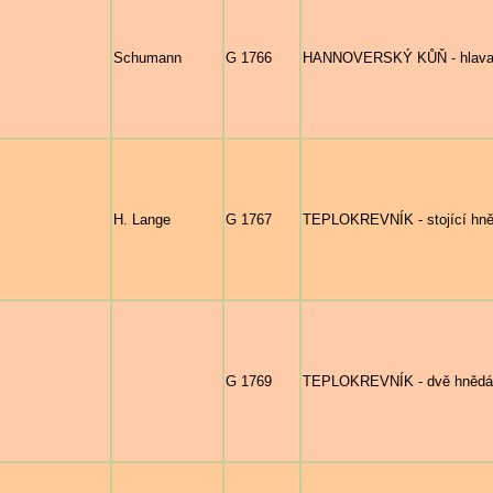
Schumann
G 1766
HANNOVERSKÝ KŮŇ - hlava hn
H. Lange
G 1767
TEPLOKREVNÍK - stojící hnědé
G 1769
TEPLOKREVNÍK - dvě hnědá h