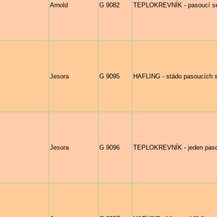
Arnold
G 9082
TEPLOKREVNÍK - pasoucí se ry
Jesora
G 9095
HAFLING - stádo pasoucích s
Jesora
G 9096
TEPLOKREVNÍK - jeden pasouc