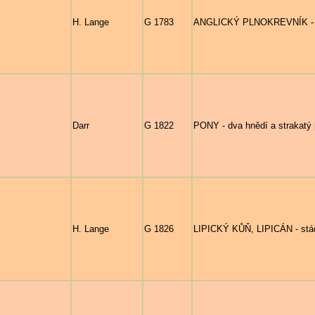
H. Lange
G 1783
ANGLICKÝ PLNOKREVNÍK - hl
Darr
G 1822
PONY - dva hnědí a strakatý 
H. Lange
G 1826
LIPICKÝ KŮŇ, LIPICÁN - stád