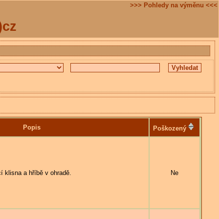
>>> Pohledy na výměnu <<<
)cz
Popis
Poškozený
lisna a hříbě v ohradě.
Ne