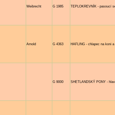
Weibrecht
G 1985
TEPLOKREVNÍK - pasoucí se 
Arnold
G 4363
HAFLING - chlapec na koni a 
G 9000
SHETLANDSKÝ PONY - hlava