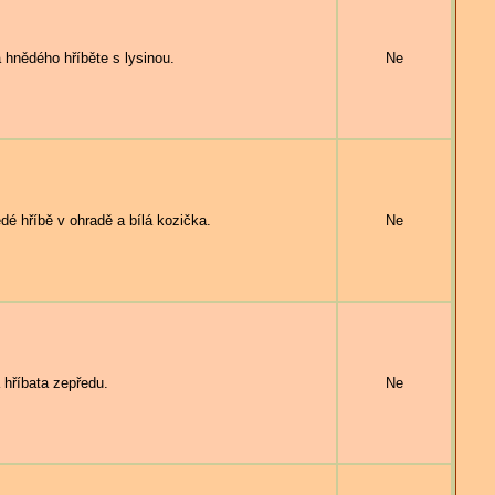
ědého hříběte s lysinou.
Ne
 hříbě v ohradě a bílá kozička.
Ne
říbata zepředu.
Ne