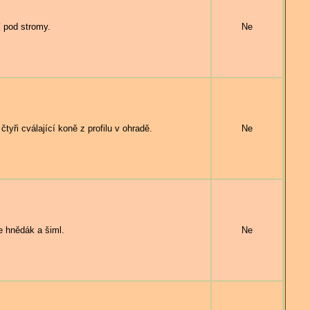
pod stromy.
Ne
i cválající koně z profilu v ohradě.
Ne
hnědák a šiml.
Ne