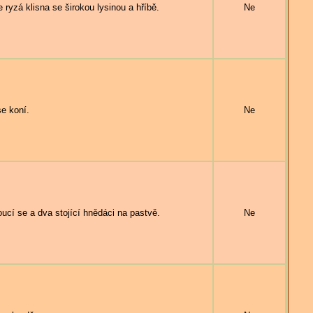
zá klisna se širokou lysinou a hříbě.
Ne
e koní.
Ne
í se a dva stojící hnědáci na pastvě.
Ne