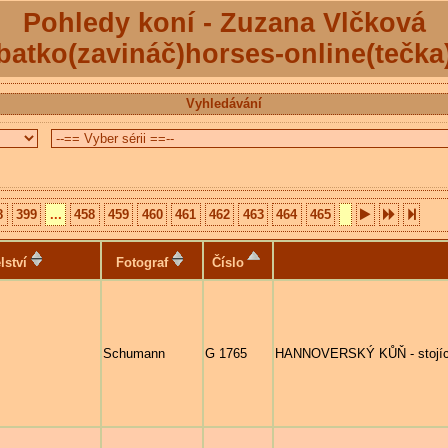
Pohledy koní - Zuzana Vlčková
batko(zavináč)horses-online(tečka
Vyhledávání
8
399
...
458
459
460
461
462
463
464
465
lství
Fotograf
Číslo
Schumann
G 1765
HANNOVERSKÝ KŮŇ - stojící k