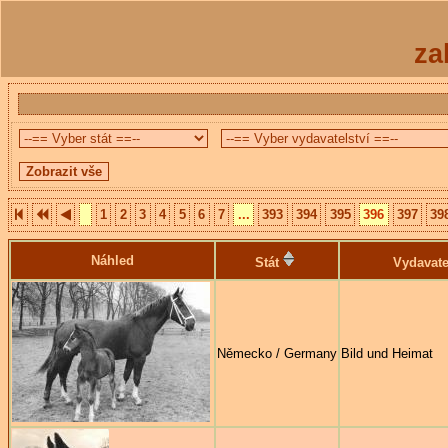
za
1
2
3
4
5
6
7
...
393
394
395
396
397
39
Náhled
Stát
Vydavate
Německo / Germany
Bild und Heimat