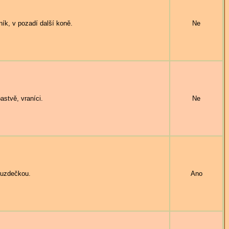
k, v pozadí další koně.
Ne
tvě, vraníci.
Ne
uzdečkou.
Ano