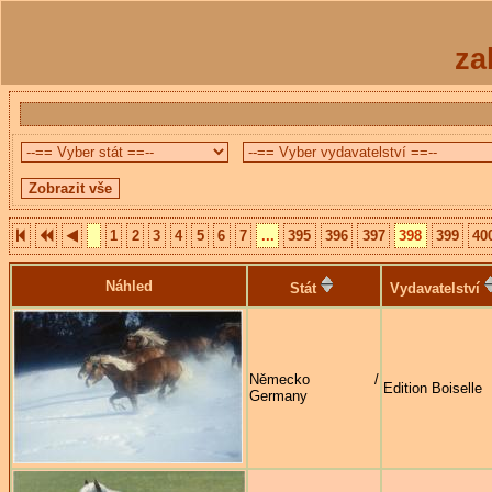
za
1
2
3
4
5
6
7
...
395
396
397
398
399
40
Náhled
Stát
Vydavatelství
Německo /
Edition Boiselle
Germany