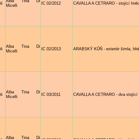
Alba Tina Di
li
IC 02/2012
CAVALLA A CETRARO - stojící hnědá
Micelli
Alba Tina Di
li
IC 02/2013
ARABSKÝ KŮŇ - exteriér šimla, hře
Micelli
Alba Tina Di
li
IC 03/2011
CAVALLA A CETRARO - dva stojící h
Micelli
Alba Tina Di