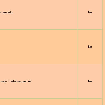
em zezadu.
Ne
Ne
ající hříbě na pastvě.
Ne