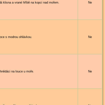
 klisna a vrané hříbě na kopci nad mořem.
Ne
bce s modrou ohlávkou.
Ne
nědáci na louce u moře.
Ne