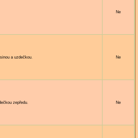
Ne
sinou a uzdečkou.
Ne
ečkou zepředu.
Ne