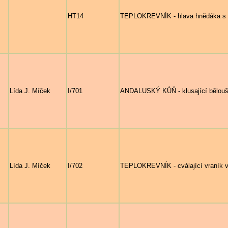
HT14
TEPLOKREVNÍK - hlava hnědáka s 
Lída J. Míček
I/701
ANDALUSKÝ KŮŇ - klusající bělouš 
Lída J. Míček
I/702
TEPLOKREVNÍK - cválající vraník v