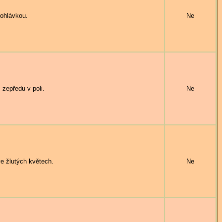
ohlávkou.
Ne
zepředu v poli.
Ne
e žlutých květech.
Ne