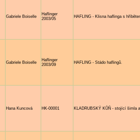
Haflinger
Gabriele Boiselle
HAFLING - Klisna haflinga s hříbět
2003/05
Haflinger
Gabriele Boiselle
HAFLING - Stádo haflingů.
2003/09
Hana Kuncová
HK-00001
KLADRUBSKÝ KŮŇ - stojící šimla a s