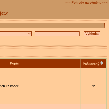
>>> Pohledy na výměnu <<<
)cz
Popis
Poškozený
sněhu z kopce.
Ne