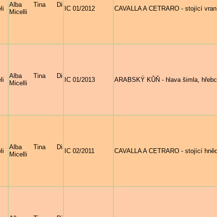
Alba Tina Di
li
IC 01/2012
CAVALLA A CETRARO - stojící vraník
Micelli
Alba Tina Di
li
IC 01/2013
ARABSKÝ KŮŇ - hlava šimla, hřebc
Micelli
Alba Tina Di
li
IC 02/2011
CAVALLA A CETRARO - stojící hněd
Micelli