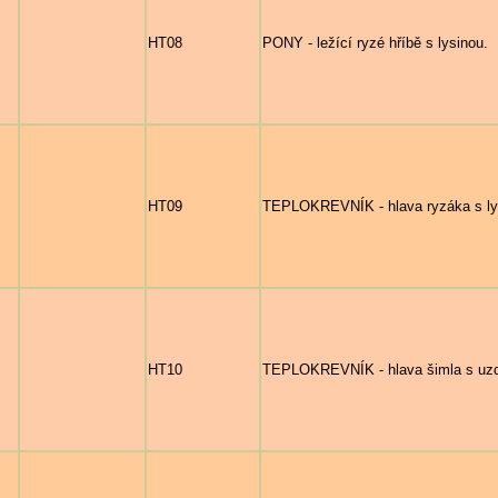
HT08
PONY - ležící ryzé hříbě s lysinou.
HT09
TEPLOKREVNÍK - hlava ryzáka s ly
HT10
TEPLOKREVNÍK - hlava šimla s uzd