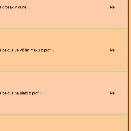
 grošák v duně.
Ne
bělouš ve vlčím máku z profilu.
Ne
ělouš na pláži z profilu.
Ne