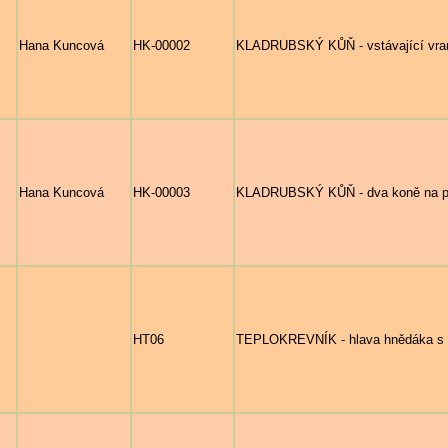
Hana Kuncová
HK-00002
KLADRUBSKÝ KŮŇ - vstávající vraní
Hana Kuncová
HK-00003
KLADRUBSKÝ KŮŇ - dva koně na pas
HT06
TEPLOKREVNÍK - hlava hnědáka s 