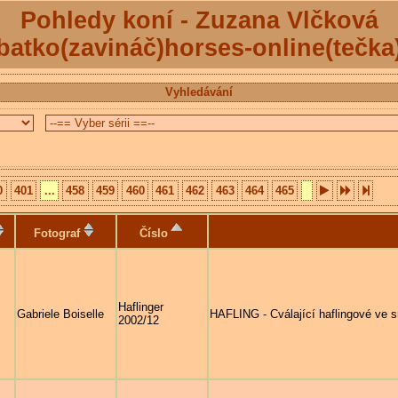
Pohledy koní - Zuzana Vlčková
batko(zavináč)horses-online(tečka
Vyhledávání
0
401
...
458
459
460
461
462
463
464
465
Fotograf
Číslo
Haflinger
Gabriele Boiselle
HAFLING - Cválající haflingové ve 
2002/12