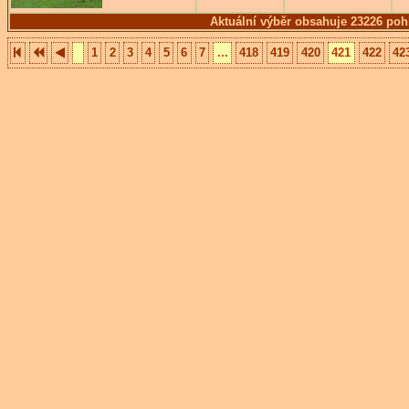
Aktuální výběr obsahuje 23226 poh
1
2
3
4
5
6
7
...
418
419
420
421
422
42