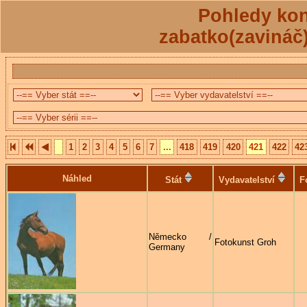
Pohledy kon
zabatko(zavináč
1
2
3
4
5
6
7
...
418
419
420
421
422
42
Náhled
Stát
Vydavatelství
F
Německo /
Fotokunst Groh
Germany