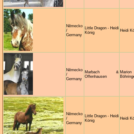
Německo
Little Dragon - Heidi
/
Heidi K
König
Germany
Německo
Marbach &
Marion
/
Offenhausen
Böhring
Germany
Německo
Little Dragon - Heidi
/
Heidi K
König
Germany