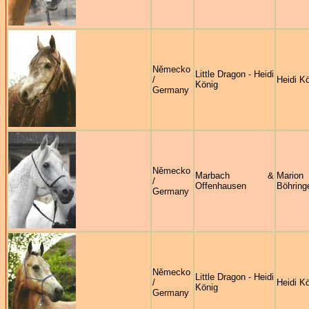
Německo
Little Dragon - Heidi
/
Heidi K
König
Germany
Německo
Marbach &
Marion
/
Offenhausen
Böhring
Germany
Německo
Little Dragon - Heidi
/
Heidi K
König
Germany