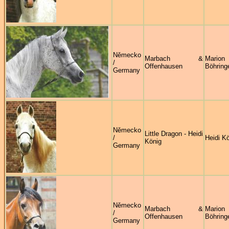
Německo
Marbach &
Marion
/
Offenhausen
Böhring
Germany
Německo
Little Dragon - Heidi
/
Heidi K
König
Germany
Německo
Marbach &
Marion
/
Offenhausen
Böhring
Germany