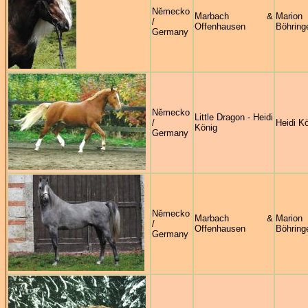
Německo
Marbach &
Marion
/
Offenhausen
Böhring
Germany
Německo
Little Dragon - Heidi
/
Heidi K
König
Germany
Německo
Marbach &
Marion
/
Offenhausen
Böhring
Germany