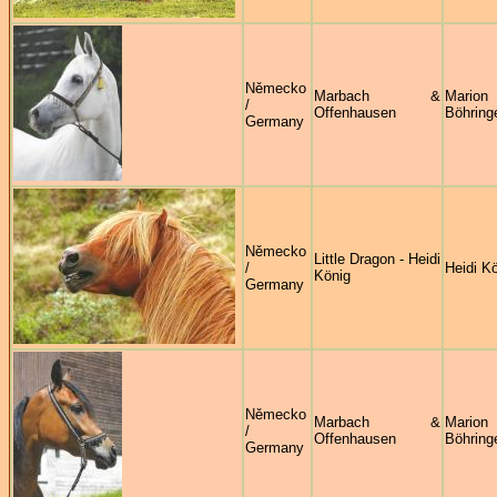
Německo
Marbach &
Marion
/
Offenhausen
Böhring
Germany
Německo
Little Dragon - Heidi
/
Heidi K
König
Germany
Německo
Marbach &
Marion
/
Offenhausen
Böhring
Germany