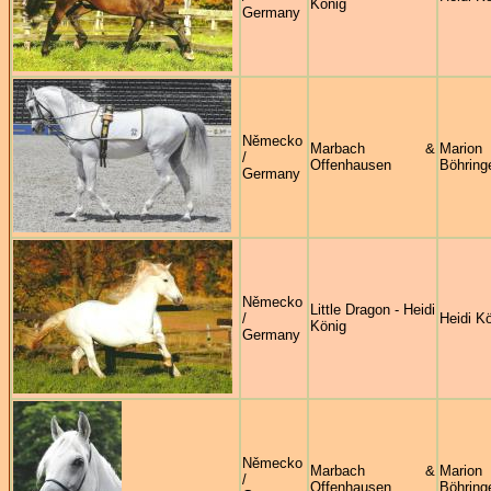
König
Germany
Německo
Marbach &
Marion
/
Offenhausen
Böhring
Germany
Německo
Little Dragon - Heidi
/
Heidi K
König
Germany
Německo
Marbach &
Marion
/
Offenhausen
Böhring