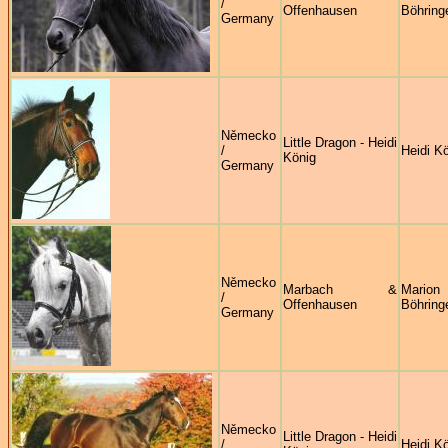
/
Offenhausen
Böhring
Germany
Německo
Little Dragon - Heidi
/
Heidi K
König
Germany
Německo
Marbach &
Marion
/
Offenhausen
Böhring
Germany
Německo
Little Dragon - Heidi
/
Heidi K