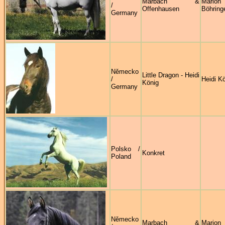
Marbach &
Marion
/
Offenhausen
Böhring
Germany
Německo
Little Dragon - Heidi
/
Heidi K
König
Germany
Polsko /
Konkret
Poland
Německo
Marbach &
Marion