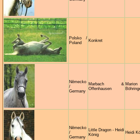
Polsko /
Konkret
Poland
Německo
Marbach &
Marion
/
Offenhausen
Böhring
Germany
Německo
Little Dragon - Heidi
/
Heidi K
König
Germany