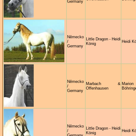
Germany
Německo
Little Dragon - Heidi
/
Heidi K
König
Germany
Německo
Marbach &
Marion
/
Offenhausen
Böhring
Germany
Německo
Little Dragon - Heidi
/
Heidi K
König
Germany