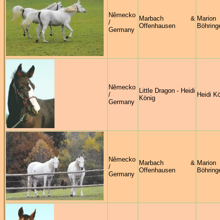
Německo
Marbach &
Marion
/
Offenhausen
Böhring
Germany
Německo
Little Dragon - Heidi
/
Heidi K
König
Germany
Německo
Marbach &
Marion
/
Offenhausen
Böhring
Germany