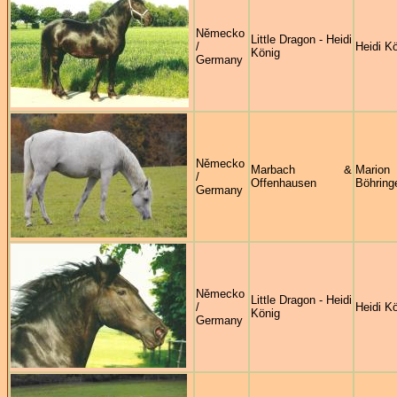
Německo
Little Dragon - Heidi
/
Heidi K
König
Germany
Německo
Marbach &
Marion
/
Offenhausen
Böhring
Germany
Německo
Little Dragon - Heidi
/
Heidi K
König
Germany