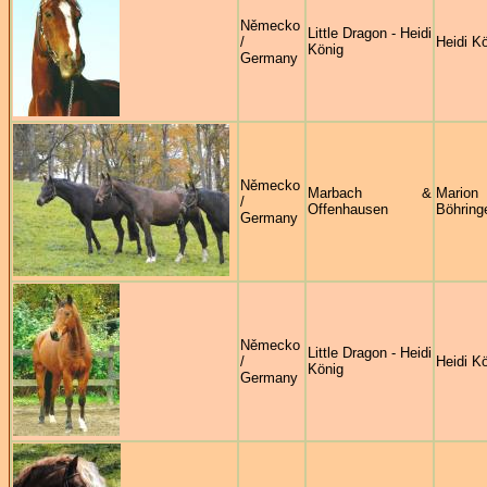
Německo
Little Dragon - Heidi
/
Heidi K
König
Germany
Německo
Marbach &
Marion
/
Offenhausen
Böhring
Germany
Německo
Little Dragon - Heidi
/
Heidi K
König
Germany