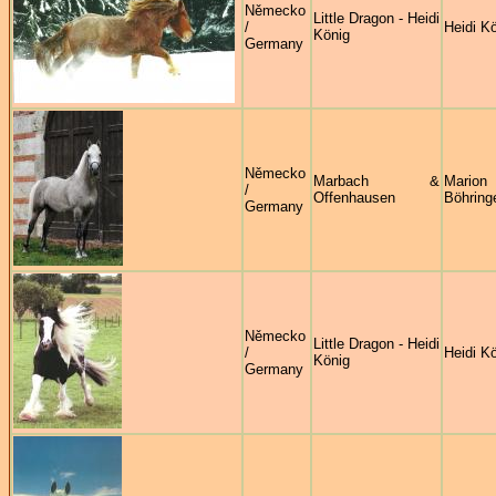
Německo
Little Dragon - Heidi
/
Heidi K
König
Germany
Německo
Marbach &
Marion
/
Offenhausen
Böhring
Germany
Německo
Little Dragon - Heidi
/
Heidi K
König
Germany