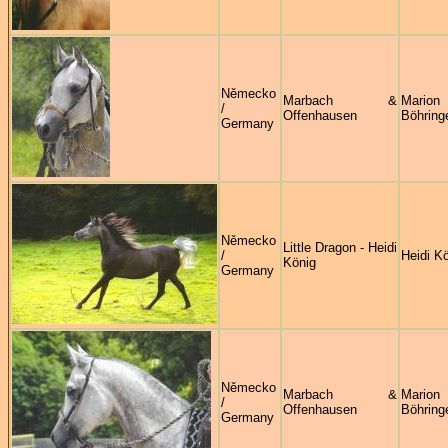
Německo
Marbach &
Marion
/
Offenhausen
Böhring
Germany
Německo
Little Dragon - Heidi
/
Heidi K
König
Germany
Německo
Marbach &
Marion
/
Offenhausen
Böhring
Germany