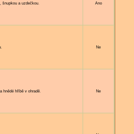
, šnupkou a uzdečkou.
Ano
u.
Ne
a hnědé hříbě v ohradě.
Ne