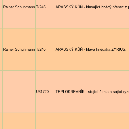
Rainer Schuhmann
T/245
ARABSKÝ KŮŇ - klusající hnědý hřebec z p
Rainer Schuhmann
T/246
ARABSKÝ KŮŇ - hlava hnědáka ZYRIUS.
U31720
TEPLOKREVNÍK - stojící šimla a sající ryzé