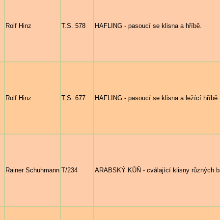
Rolf Hinz
T.S. 578
HAFLING - pasoucí se klisna a hříbě.
Rolf Hinz
T.S. 677
HAFLING - pasoucí se klisna a ležící hříbě.
Rainer Schuhmann
T/234
ARABSKÝ KŮŇ - cválající klisny různých b