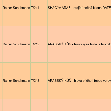
Rainer Schuhmann
T/241
SHAGYA ARAB - stojící hnědá klisna DATE
Rainer Schuhmann
T/242
ARABSKÝ KŮŇ - ležící ryzé hříbě s hvězd
Rainer Schuhmann
T/243
ARABSKÝ KŮŇ - hlava bílého hřebce ve d