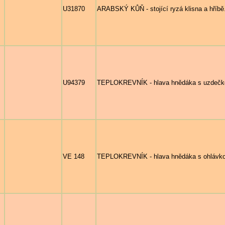
U31870
ARABSKÝ KŮŇ - stojící ryzá klisna a hříbě
U94379
TEPLOKREVNÍK - hlava hnědáka s uzdečk
VE 148
TEPLOKREVNÍK - hlava hnědáka s ohlávkou 