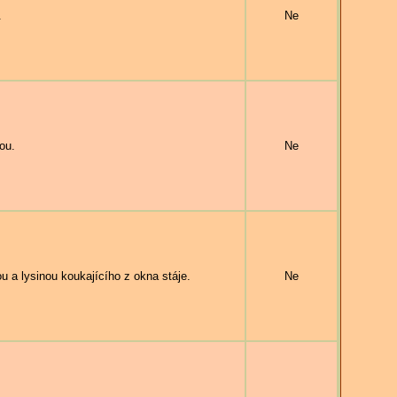
.
Ne
ou.
Ne
a lysinou koukajícího z okna stáje.
Ne