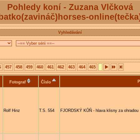
Pohledy koní - Zuzana Vlčková
batko(zavináč)horses-online(tečka
Vyhledávání
6
457
458
459
460
461
462
463
464
465
P
Fotograf
Číslo
Rolf Hinz
T.S. 554
FJORDSKÝ KŮŇ - hlava klisny za ohradou