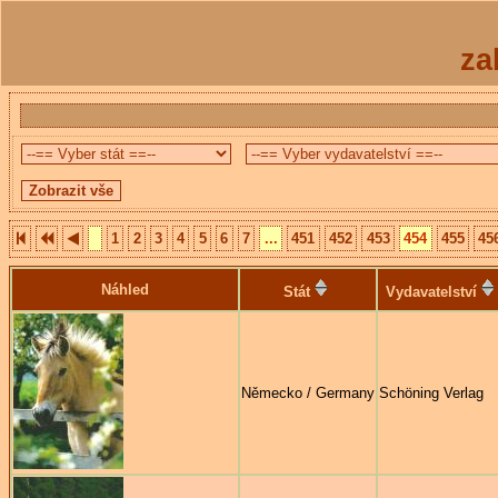
za
1
2
3
4
5
6
7
...
451
452
453
454
455
45
Náhled
Stát
Vydavatelství
Německo / Germany
Schöning Verlag