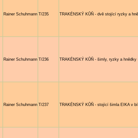
Rainer Schuhmann
T/235
TRAKÉNSKÝ KŮŇ - dvě stojící ryzky a hně
Rainer Schuhmann
T/236
TRAKÉNSKÝ KŮŇ - šimly, ryzky a hnědky n
Rainer Schuhmann
T/237
TRAKÉNSKÝ KŮŇ - stojící šimla EIKA v bí