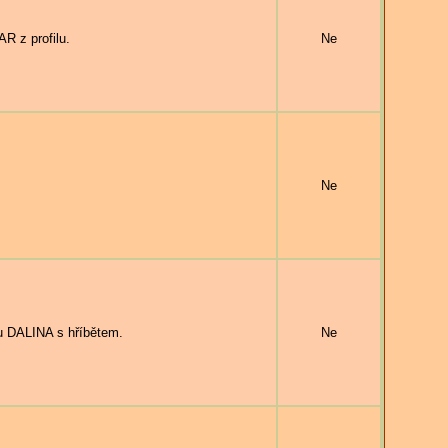
 z profilu.
Ne
Ne
u DALINA s hříbětem.
Ne