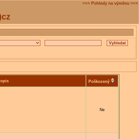
>>> Pohledy na výměnu <<<
)cz
opis
Poškozený
Ne