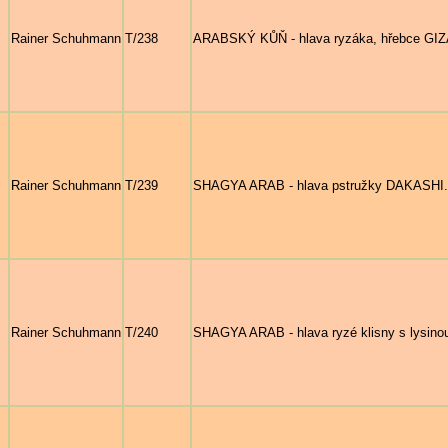
Rainer Schuhmann
T/238
ARABSKÝ KŮŇ - hlava ryzáka, hřebce GIZAR
Rainer Schuhmann
T/239
SHAGYA ARAB - hlava pstružky DAKASHI.
Rainer Schuhmann
T/240
SHAGYA ARAB - hlava ryzé klisny s lysino