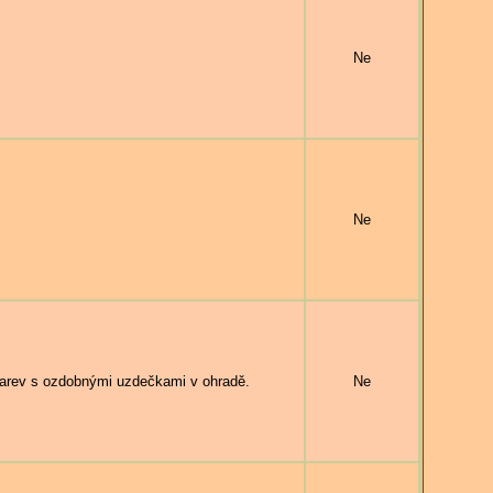
Ne
Ne
arev s ozdobnými uzdečkami v ohradě.
Ne