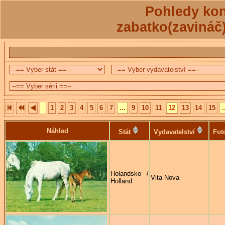
Pohledy kon
zabatko(zavináč
1
2
3
4
5
6
7
...
9
10
11
12
13
14
15
.
Náhled
Stát
Vydavatelství
Fot
Holandsko /
Vita Nova
Holland