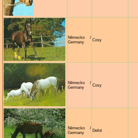
Německo /
Cosy
Germany
Německo /
Cosy
Germany
Německo /
Defot
Germany