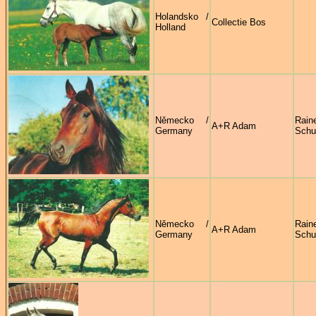
Holandsko /
Collectie Bos
Holland
Německo /
Rain
A+R Adam
Germany
Sch
Německo /
Rain
A+R Adam
Germany
Sch