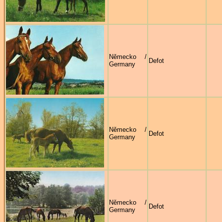
Německo /
Defot
Germany
Německo /
Defot
Germany
Německo /
Defot
Germany