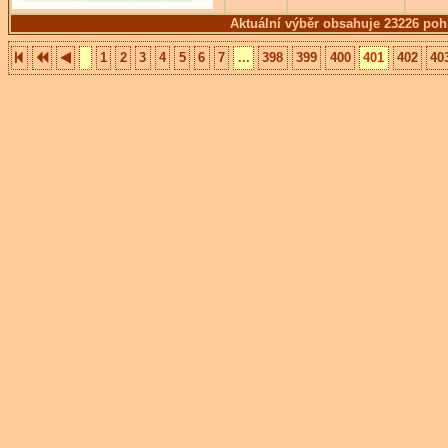
Aktuální výběr obsahuje 23226 poh
1
2
3
4
5
6
7
...
398
399
400
401
402
40