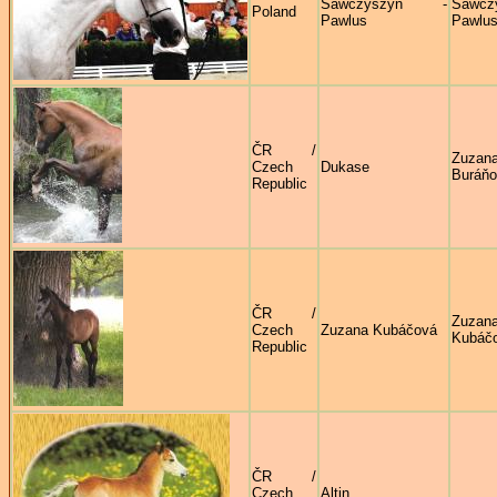
Sawczyszyn -
Sawcz
Poland
Pawlus
Pawlu
ČR /
Zuzan
Czech
Dukase
Buráň
Republic
ČR /
Zuzan
Czech
Zuzana Kubáčová
Kubáč
Republic
ČR /
Czech
Altin