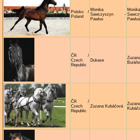
Monika
Monik
Polsko /
Sawczyszyn -
Sawcz
Poland
Pawlus
Pawlu
ČR /
Zuzan
Czech
Dukase
Buráň
Republic
ČR /
Zuzan
Czech
Zuzana Kubáčová
Kubáč
Republic