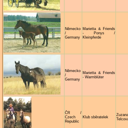
Německo
Marietta & Friends
/
- Ponys /
Germany
Kleinpferde
Německo
Marietta & Friends
/
- Warmblüter
Germany
ČR /
Zuzan
Czech
Klub sběratelek
Telcov
Republic