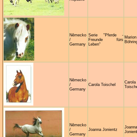
Německo
Serie "Pferde -
Marion
/
Freunde fürs
Böhrin
Germany
Leben"
Německo
Carola
/
Carola Toischel
Toisch
Germany
Německo
Joann
/
Joanna Jonientz
Jonien
Germany