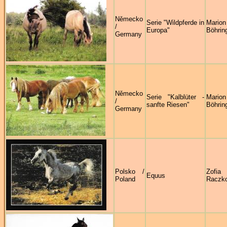
Německo
Serie "Wildpferde in
Marion
/
Europa"
Böhrin
Germany
Německo
Serie "Kalblüter -
Marion
/
sanfte Riesen"
Böhrin
Germany
Polsko /
Zofia
Equus
Poland
Raczk