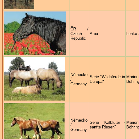
ČR /
Czech
Arpa
Lenka 
Republic
Německo
Serie "Wildpferde in
Marion
/
Europa"
Böhrin
Germany
Německo
Serie "Kalblüter -
Marion
/
sanfte Riesen"
Böhrin
Germany