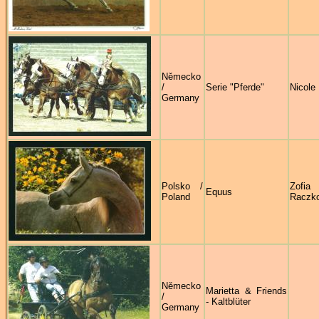
Německo
/
Serie "Pferde"
Nicole
Germany
Polsko /
Zofia
Equus
Poland
Raczk
Německo
Marietta & Friends
/
- Kaltblüter
Germany