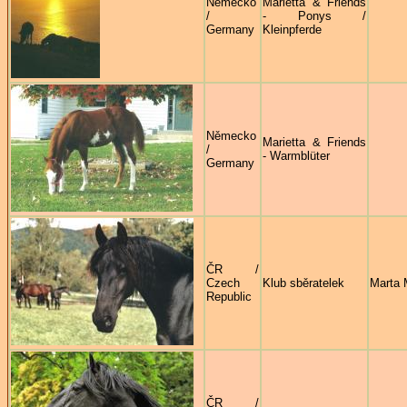
Německo
Marietta & Friends
/
- Ponys /
Germany
Kleinpferde
Německo
Marietta & Friends
/
- Warmblüter
Germany
ČR /
Czech
Klub sběratelek
Marta 
Republic
ČR /