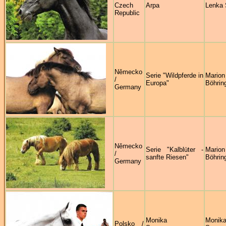
Czech
Arpa
Lenka 
Republic
Německo
Serie "Wildpferde in
Marion
/
Europa"
Böhrin
Germany
Německo
Serie "Kalblüter -
Marion
/
sanfte Riesen"
Böhrin
Germany
Monika
Monik
Polsko /