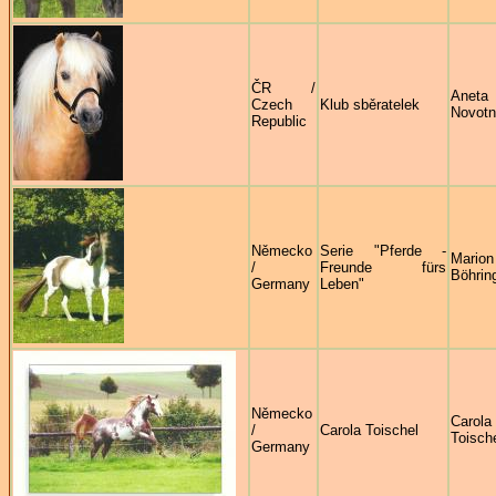
ČR /
Aneta
Czech
Klub sběratelek
Novot
Republic
Německo
Serie "Pferde -
Marion
/
Freunde fürs
Böhrin
Germany
Leben"
Německo
Carola
/
Carola Toischel
Toisch
Germany