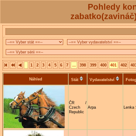
Pohledy kon
zabatko(zavináč
1
2
3
4
5
6
7
...
398
399
400
401
402
40
Náhled
Stát
Vydavatelství
Fotog
ČR /
Czech
Arpa
Lenka 
Republic