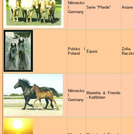
Německo
/
Serie "Pferde"
Ariane
Germany
Polsko /
Zofia
Equus
Poland
Raczk
Německo
Marietta & Friends
/
- Kaltblüter
Germany