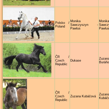
Monika
Monik
Polsko /
Sawczyszyn -
Sawcz
Poland
Pawlus
Pawlu
ČR /
Zuzan
Czech
Dukase
Buráň
Republic
ČR /
Zuzan
Czech
Zuzana Kubáčová
Kubáč
Republic