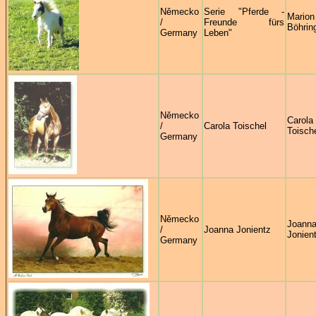
Německo
Serie "Pferde -
Marion
/
Freunde fürs
Böhrin
Germany
Leben"
Německo
Carola
/
Carola Toischel
Toisch
Germany
Německo
Joann
/
Joanna Jonientz
Jonien
Germany