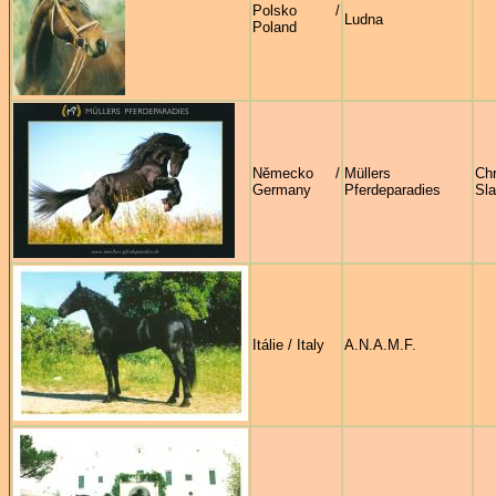
Polsko /
Ludna
Poland
Německo /
Müllers
Chr
Germany
Pferdeparadies
Sla
Itálie / Italy
A.N.A.M.F.