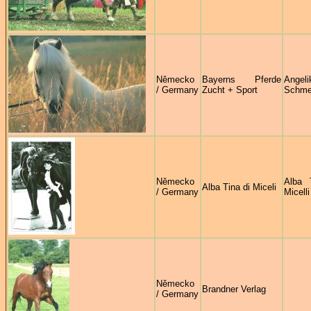
Německo
Bayerns Pferde
Angeli
/ Germany
Zucht + Sport
Schme
Německo
Alba 
Alba Tina di Miceli
/ Germany
Micelli
Německo
Brandner Verlag
/ Germany