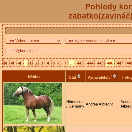
Pohledy kon
zabatko(zavináč
1
2
3
4
5
6
7
...
443
444
445
446
447
44
Náhled
Stát
Vydavatelství
Fotog
Německo
Andre
Andrea Albrecht
/ Germany
Albrec