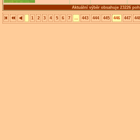
Aktuální výběr obsahuje 23226 poh
1
2
3
4
5
6
7
...
443
444
445
446
447
44