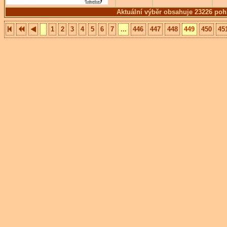
Aktuální výběr obsahuje 23226 poh
1
2
3
4
5
6
7
...
446
447
448
449
450
45