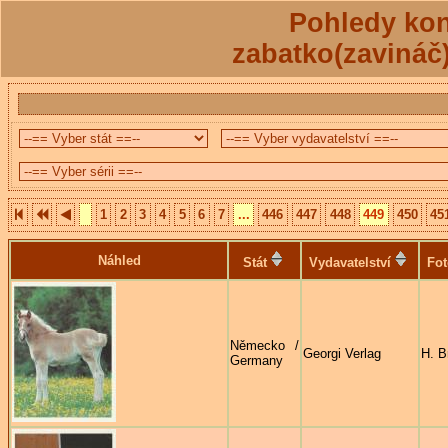
Pohledy kon
zabatko(zavináč
1
2
3
4
5
6
7
...
446
447
448
449
450
45
Náhled
Stát
Vydavatelství
Fot
Německo /
Georgi Verlag
H. B
Germany