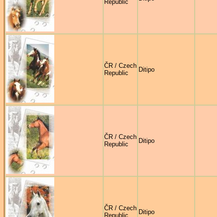
Republic
ČR / Czech
Ditipo
Republic
ČR / Czech
Ditipo
Republic
ČR / Czech
Ditipo
Republic