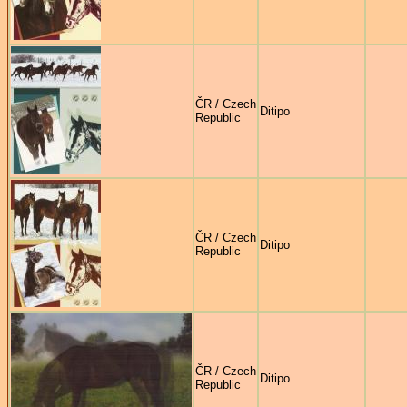
ČR / Czech
Ditipo
Republic
ČR / Czech
Ditipo
Republic
ČR / Czech
Ditipo
Republic