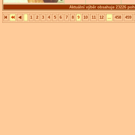
Aktuální výběr obsahuje 23226 poh
1
2
3
4
5
6
7
8
9
10
11
12
...
458
459