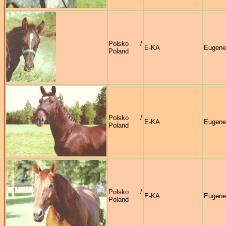
Polsko /
E-KA
Eugene
Poland
Polsko /
E-KA
Eugene
Poland
Polsko /
E-KA
Eugene
Poland