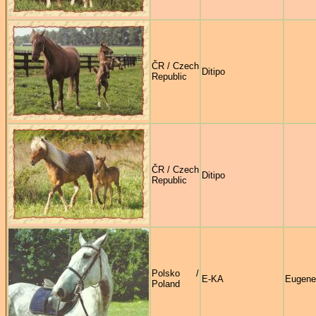
ČR / Czech
Ditipo
Republic
ČR / Czech
Ditipo
Republic
Polsko /
E-KA
Eugene
Poland