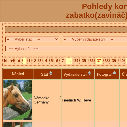
Pohledy kon
zabatko(zavináč
1
2
3
4
5
6
7
...
34
35
36
37
38
39
40
Náhled
Stát
Vydavatelství
Fotograf
Čí
Německo /
Friedrich W. Heye
Germany