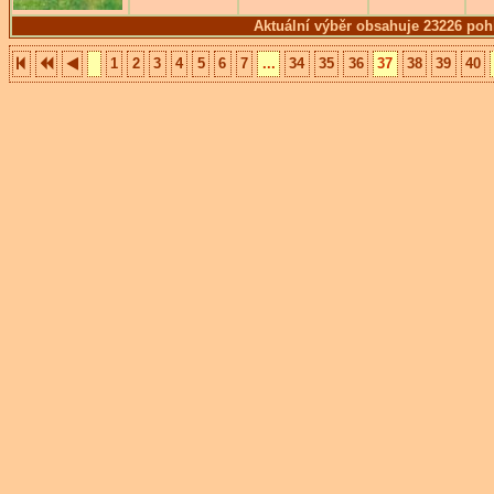
Aktuální výběr obsahuje 23226 poh
1
2
3
4
5
6
7
...
34
35
36
37
38
39
40