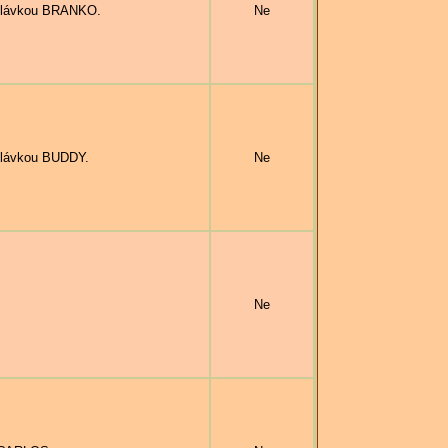
ohlávkou BRANKO.
Ne
hlávkou BUDDY.
Ne
Ne