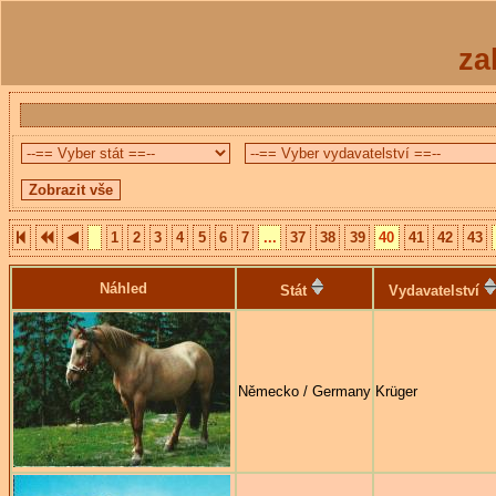
za
1
2
3
4
5
6
7
...
37
38
39
40
41
42
43
Náhled
Stát
Vydavatelství
Německo / Germany
Krüger