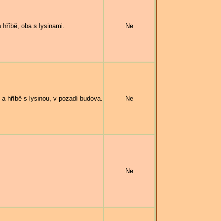
říbě, oba s lysinami.
Ne
a hříbě s lysinou, v pozadí budova.
Ne
Ne