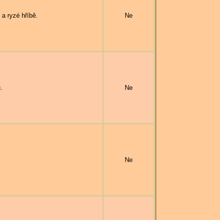
a ryzé hříbě.
Ne
.
Ne
Ne