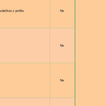
dečkou z profilu.
Ne
Ne
Ne