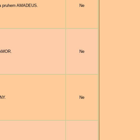
 a pruhem AMADEUS.
Ne
 AMOR.
Ne
NY.
Ne