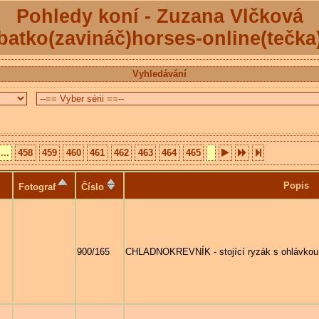
Pohledy koní - Zuzana Vlčková
batko(zavináč)horses-online(tečka
Vyhledávání
...
458
459
460
461
462
463
464
465
Popis
Fotograf
Číslo
900/165
CHLADNOKREVNÍK - stojící ryzák s ohlávkou