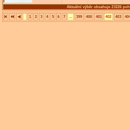
Aktuální výběr obsahuje 23226 poh
1
2
3
4
5
6
7
...
399
400
401
402
403
40