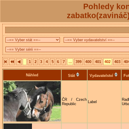
Pohledy kon
zabatko(zavináč
1
2
3
4
5
6
7
...
399
400
401
402
403
40
Náhled
Stát
Vydavatelství
Fo
ČR / Czech
Rad
Label
Republic
Urb