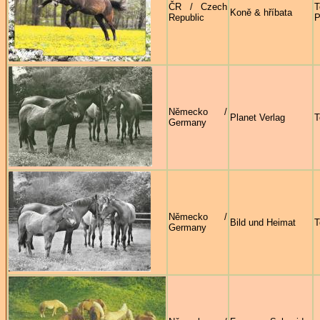
ČR / Czech
T
Koně & hříbata
Republic
P
Německo /
Planet Verlag
T
Germany
Německo /
Bild und Heimat
T
Germany