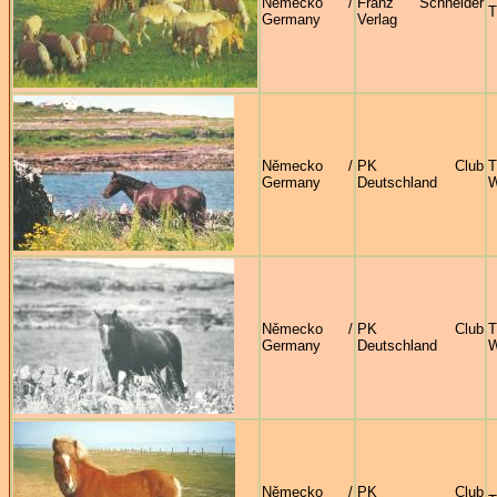
Německo /
Franz Schneider
T
Germany
Verlag
Německo /
PK Club
T
Germany
Deutschland
W
Německo /
PK Club
T
Germany
Deutschland
W
Německo /
PK Club