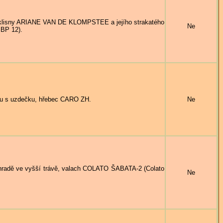
lisny ARIANE VAN DE KLOMPSTEE a jejího strakatého
Ne
BP 12).
u s uzdečku, hřebec CARO ZH.
Ne
adě ve vyšší trávě, valach COLATO ŠABATA-2 (Colato
Ne