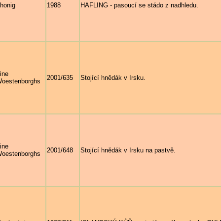
honig
1988
HAFLING - pasoucí se stádo z nadhledu.
ine
2001/635
Stojící hnědák v Irsku.
oestenborghs
ine
2001/648
Stojící hnědák v Irsku na pastvě.
oestenborghs