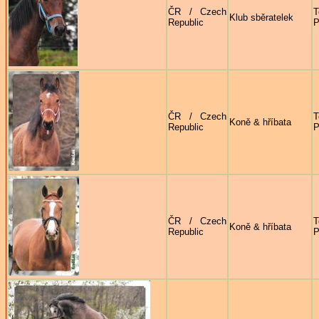
ČR / Czech
T
Klub sběratelek
Republic
P
ČR / Czech
T
Koně & hříbata
Republic
P
ČR / Czech
T
Koně & hříbata
Republic
P