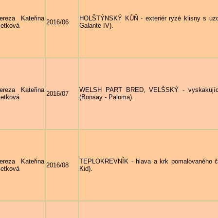
ereza Kateřina
HOLŠTÝNSKÝ KŮŇ - exteriér ryzé klisny s uz
2016/06
etková
Galante IV).
ereza Kateřina
WELSH PART BRED, VELŠSKÝ - vyskakující
2016/07
etková
(Bonsay - Paloma).
ereza Kateřina
TEPLOKREVNÍK - hlava a krk pomalovaného če
2016/08
etková
Kid).