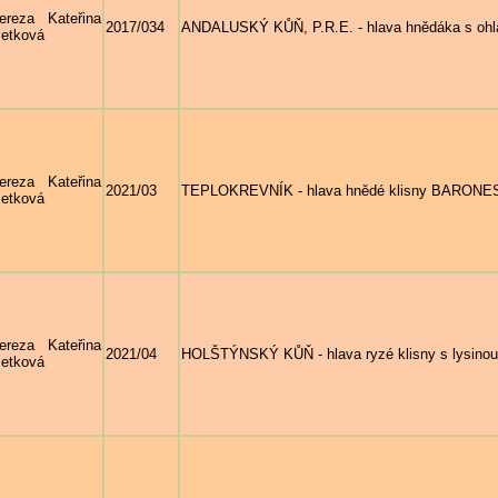
ereza Kateřina
2017/034
ANDALUSKÝ KŮŇ, P.R.E. - hlava hnědáka s ohl
etková
ereza Kateřina
2021/03
TEPLOKREVNÍK - hlava hnědé klisny BARONES
etková
ereza Kateřina
2021/04
HOLŠTÝNSKÝ KŮŇ - hlava ryzé klisny s lysin
etková