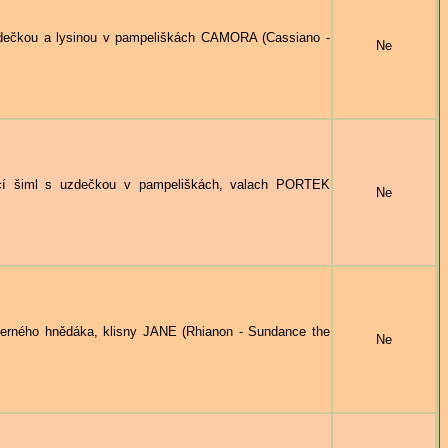
dečkou a lysinou v pampeliškách CAMORA (Cassiano -
Ne
 šiml s uzdečkou v pampeliškách, valach PORTEK
Ne
rného hnědáka, klisny JANE (Rhianon - Sundance the
Ne