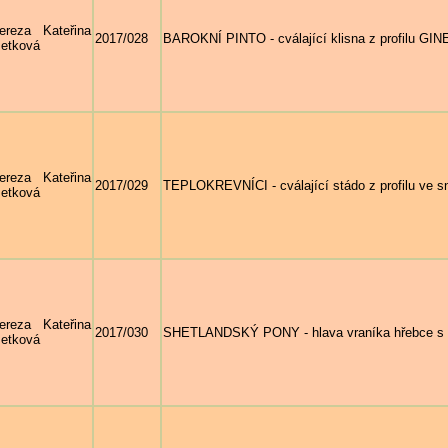
ereza Kateřina
2017/028
BAROKNÍ PINTO - cválající klisna z profilu 
etková
ereza Kateřina
2017/029
TEPLOKREVNÍCI - cválající stádo z profilu ve s
etková
ereza Kateřina
2017/030
SHETLANDSKÝ PONY - hlava vraníka hřebce
etková