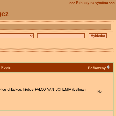
>>> Pohledy na výměnu <<<
)cz
Popis
Poškozený
 bílou ohlávkou, hřebce FALCO VAN BOHEMIA (Bellman
Ne