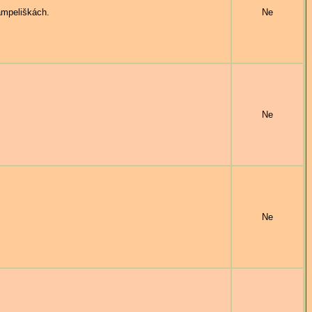
mpeliškách.
Ne
Ne
Ne