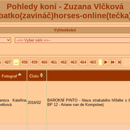
Pohledy koní - Zuzana Vlčková
batko(zavináč)horses-online(tečka
Vyhledávání
6
427
...
458
459
460
461
462
463
464
465
Fotograf
Číslo
ereza Kateřina
BAROKNÍ PINTO - hlava strakatého hříběte s
2016/02
etková
BP 12 - Ariane van de Kompstee).