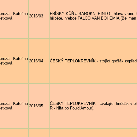
ereza Kateřina
FRÍSKÝ KŮŇ a BAROKNÍ PINTO - hlava vrané k
2016/03
etková
hříběte, hřebce FALCO VAN BOHEMIA (Bellman 
ereza Kateřina
2016/04
ČESKÝ TEPLOKREVNÍK - stojící grošák zepřed
etková
ereza Kateřina
ČESKÝ TEPLOKREVNÍK - cválající hnědák v ohr
2016/05
etková
R - Nifa po Fou'd Amour).