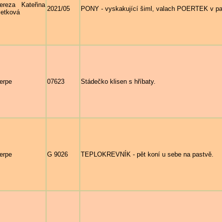
ereza Kateřina
2021/05
PONY - vyskakující šiml, valach POERTEK v pa
etková
erpe
07623
Stádečko klisen s hříbaty.
erpe
G 9026
TEPLOKREVNÍK - pět koní u sebe na pastvě.