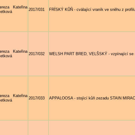
ereza Kateřina
2017/031
FRÍSKÝ KŮŇ - cválající vraník ve sněhu z prof
etková
ereza Kateřina
2017/032
WELSH PART BRED, VELŠSKÝ - vzpínající se 
etková
ereza Kateřina
2017/033
APPALOOSA - stojící kůň zezadu STAIN MIRA
etková