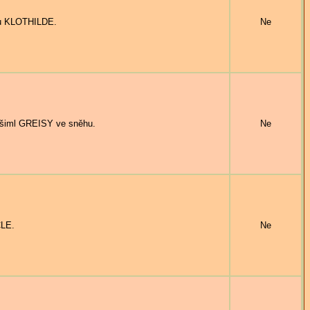
ilu KLOTHILDE.
Ne
šiml GREISY ve sněhu.
Ne
CLE.
Ne