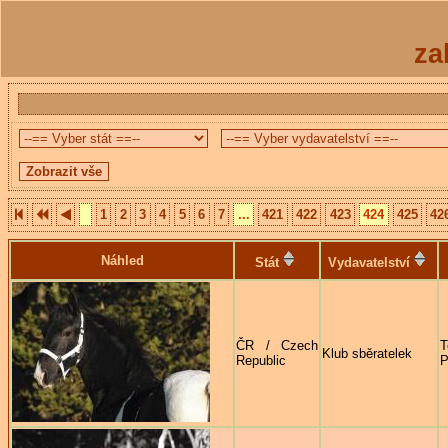
za
1
2
3
4
5
6
7
...
421
422
423
424
425
42
Náhled
Stát
Vydavatelství
ČR / Czech
T
Klub sběratelek
Republic
P