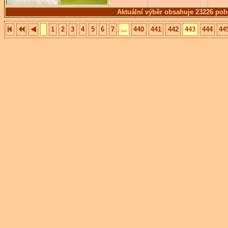
Aktuální výběr obsahuje 23226 poh
1
2
3
4
5
6
7
...
440
441
442
443
444
44