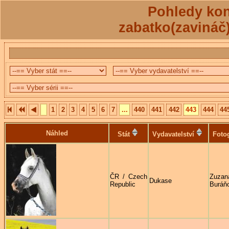
Pohledy kon
zabatko(zavináč
1
2
3
4
5
6
7
...
440
441
442
443
444
44
Náhled
Stát
Vydavatelství
Foto
ČR / Czech
Zuzan
Dukase
Republic
Buráň