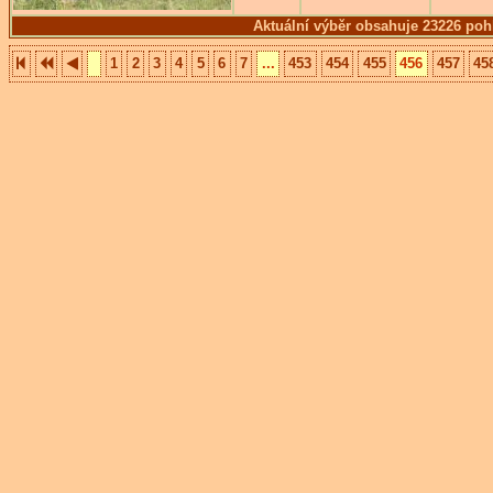
Aktuální výběr obsahuje 23226 poh
1
2
3
4
5
6
7
...
453
454
455
456
457
45