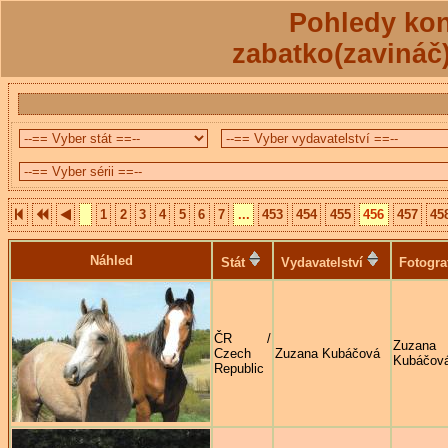
Pohledy kon
zabatko(zavináč
1
2
3
4
5
6
7
...
453
454
455
456
457
45
Náhled
Stát
Vydavatelství
Fotogra
ČR /
Zuzana
Czech
Zuzana Kubáčová
Kubáčov
Republic