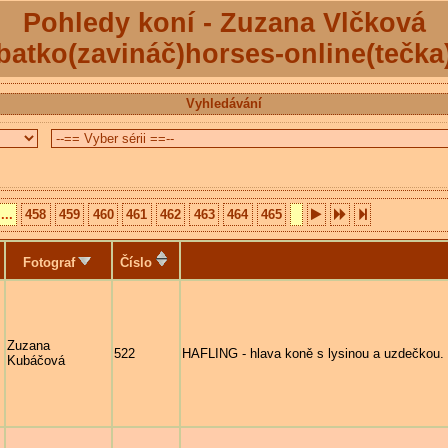
Pohledy koní - Zuzana Vlčková
batko(zavináč)horses-online(tečka
Vyhledávání
...
458
459
460
461
462
463
464
465
Fotograf
Číslo
Zuzana
522
HAFLING - hlava koně s lysinou a uzdečkou.
Kubáčová