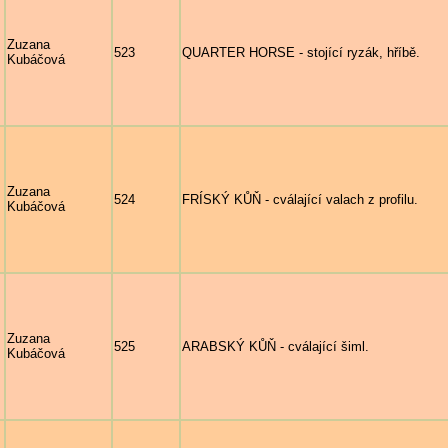
Zuzana
523
QUARTER HORSE - stojící ryzák, hříbě.
Kubáčová
Zuzana
524
FRÍSKÝ KŮŇ - cválající valach z profilu.
Kubáčová
Zuzana
525
ARABSKÝ KŮŇ - cválající šiml.
Kubáčová