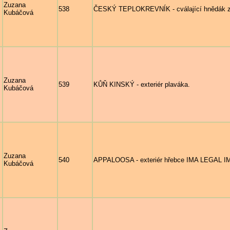
Zuzana
538
ČESKÝ TEPLOKREVNÍK - cválající hnědák z p
Kubáčová
Zuzana
539
KŮŇ KINSKÝ - exteriér plaváka.
Kubáčová
Zuzana
540
APPALOOSA - exteriér hřebce IMA LEGAL IM
Kubáčová