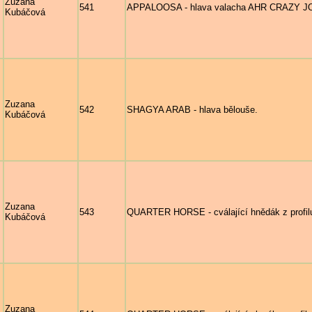
Zuzana
541
APPALOOSA - hlava valacha AHR CRAZY JOY,
Kubáčová
Zuzana
542
SHAGYA ARAB - hlava bělouše.
Kubáčová
Zuzana
543
QUARTER HORSE - cválající hnědák z profil
Kubáčová
Zuzana