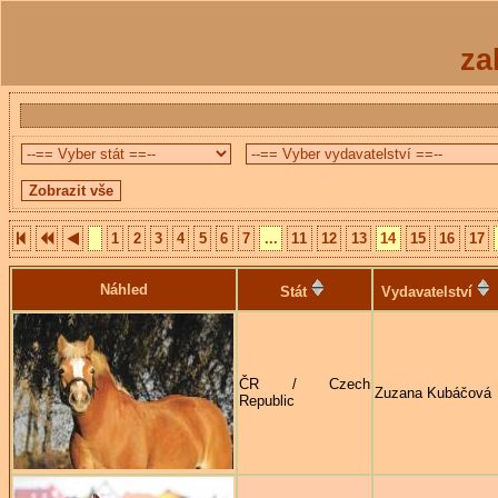
za
1
2
3
4
5
6
7
...
11
12
13
14
15
16
17
Náhled
Stát
Vydavatelství
ČR / Czech
Zuzana Kubáčová
Republic