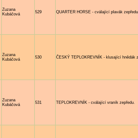
Zuzana
529
QUARTER HORSE - cválající plavák zepředu
Kubáčová
Zuzana
530
ČESKÝ TEPLOKREVNÍK - klusající hnědák z
Kubáčová
Zuzana
531
TEPLOKREVNÍK - cválající vraník zepředu.
Kubáčová