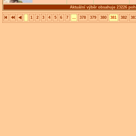
Aktuální výběr obsahuje 23226 poh
1
2
3
4
5
6
7
...
378
379
380
381
382
38