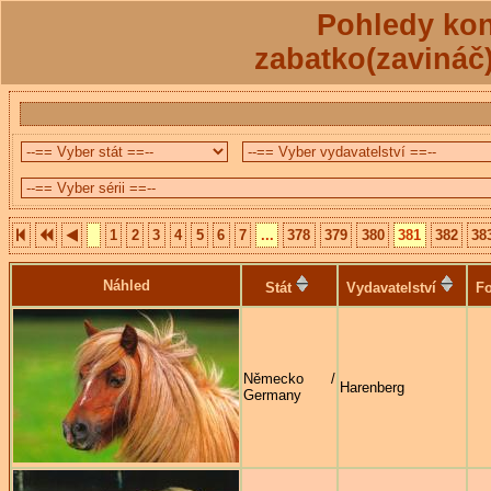
Pohledy kon
zabatko(zavináč
1
2
3
4
5
6
7
...
378
379
380
381
382
38
Náhled
Stát
Vydavatelství
Fo
Německo /
Harenberg
Germany