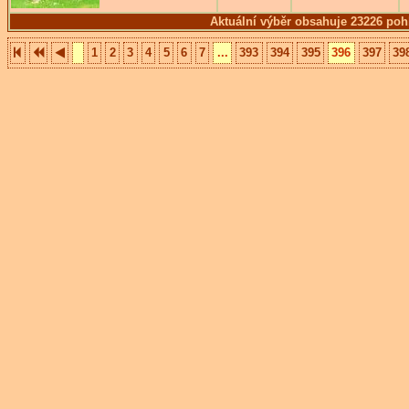
Aktuální výběr obsahuje 23226 poh
1
2
3
4
5
6
7
...
393
394
395
396
397
39