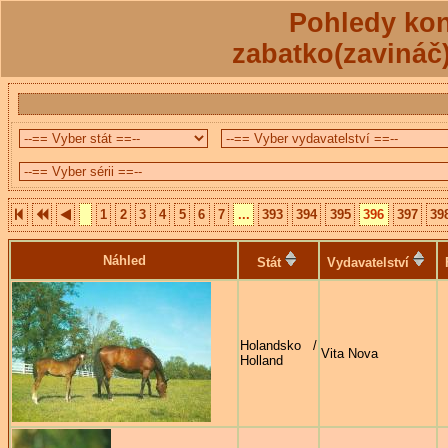
Pohledy kon
zabatko(zavináč
1
2
3
4
5
6
7
...
393
394
395
396
397
39
Náhled
Stát
Vydavatelství
Holandsko /
Vita Nova
Holland