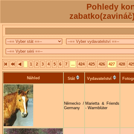
Pohledy kon
zabatko(zavináč
1
2
3
4
5
6
7
...
424
425
426
427
428
42
Náhled
Stát
Vydavatelství
Fotogr
Německo /
Marietta & Friends
Germany
- Warmblüter