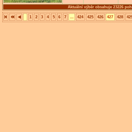
Aktuální výběr obsahuje 23226 poh
1
2
3
4
5
6
7
...
424
425
426
427
428
42