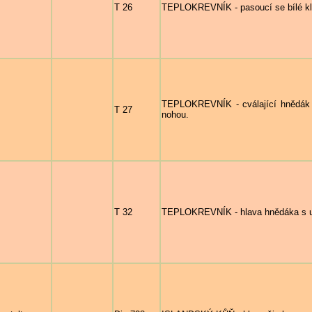
T 26
TEPLOKREVNÍK - pasoucí se bílé kl
TEPLOKREVNÍK - cválající hnědák 
T 27
nohou.
T 32
TEPLOKREVNÍK - hlava hnědáka s 