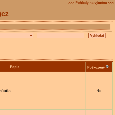
>>> Pohledy na výměnu <<<
)cz
Popis
Poškozený
hnědáka.
Ne