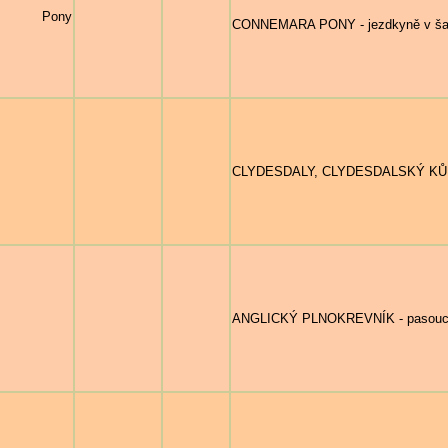
ra Pony
CONNEMARA PONY - jezdkyně v šat
CLYDESDALY, CLYDESDALSKÝ KŮŇ -
ANGLICKÝ PLNOKREVNÍK - pasoucí se