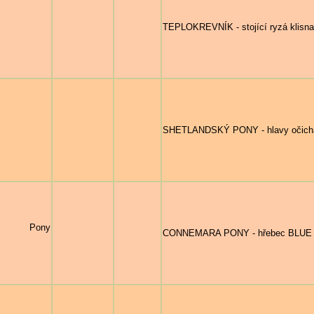
TEPLOKREVNÍK - stojící ryzá klisna s
SHETLANDSKÝ PONY - hlavy očicháva
ra Pony
CONNEMARA PONY - hřebec BLUE S