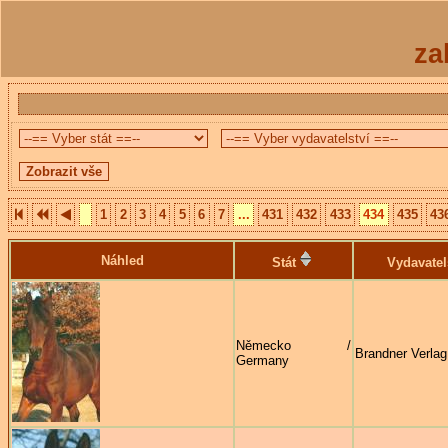
za
1
2
3
4
5
6
7
...
431
432
433
434
435
43
Náhled
Stát
Vydavatel
Německo /
Brandner Verlag
Germany