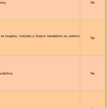
isny.
Ne
se šnupkou, hvězdou a žlutými bandážemi na zadních
Ne
uzdečkou.
Ne