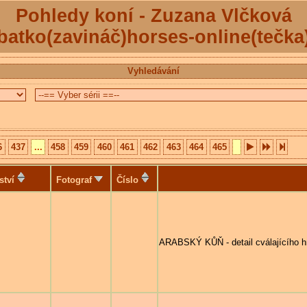
Pohledy koní - Zuzana Vlčková
batko(zavináč)horses-online(tečka
Vyhledávání
6
437
...
458
459
460
461
462
463
464
465
ství
Fotograf
Číslo
ARABSKÝ KŮŇ - detail cválajícího 