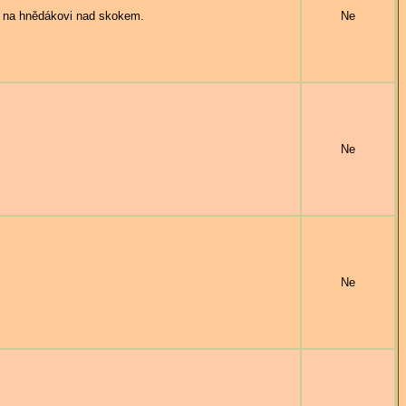
na hnědákovi nad skokem.
Ne
Ne
Ne