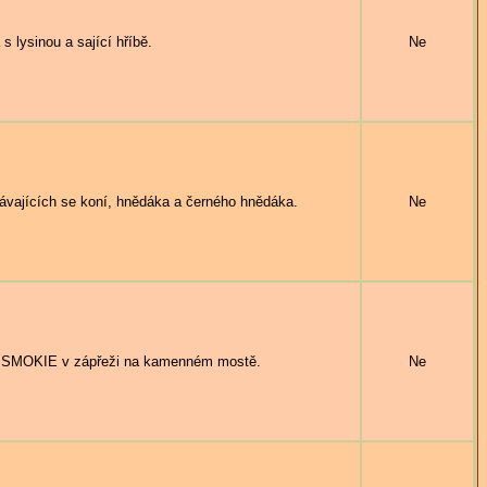
 lysinou a sající hříbě.
Ne
jících se koní, hnědáka a černého hnědáka.
Ne
MOKIE v zápřeži na kamenném mostě.
Ne