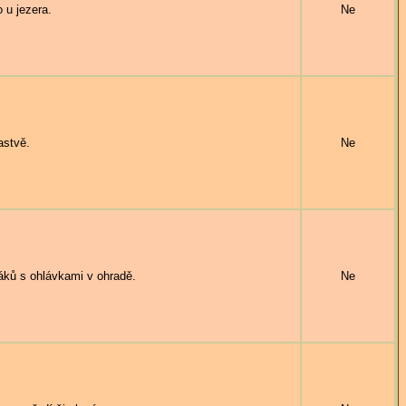
u jezera.
Ne
astvě.
Ne
ů s ohlávkami v ohradě.
Ne