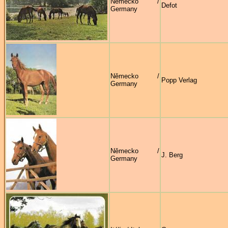
Německo /
Defot
Germany
Německo /
Popp Verlag
Germany
Německo /
J. Berg
Germany