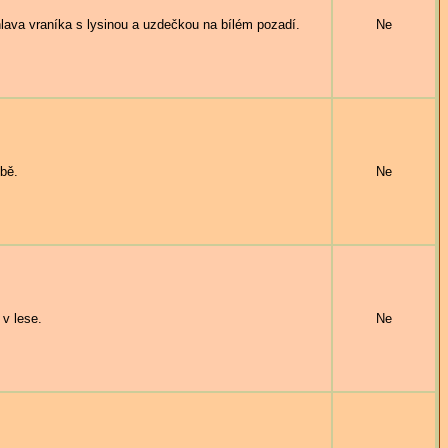
 vraníka s lysinou a uzdečkou na bílém pozadí.
Ne
íbě.
Ne
v lese.
Ne