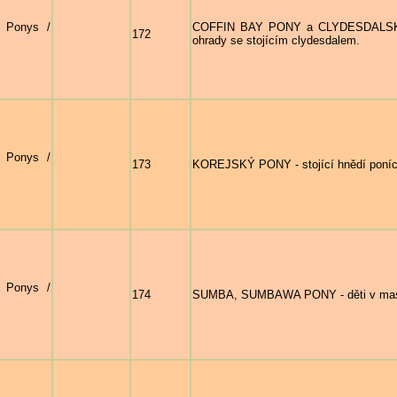
- Ponys /
COFFIN BAY PONY a CLYDESDALSKÝ K
172
ohrady se stojícím clydesdalem.
- Ponys /
173
KOREJSKÝ PONY - stojící hnědí poníc
- Ponys /
174
SUMBA, SUMBAWA PONY - děti v maskác