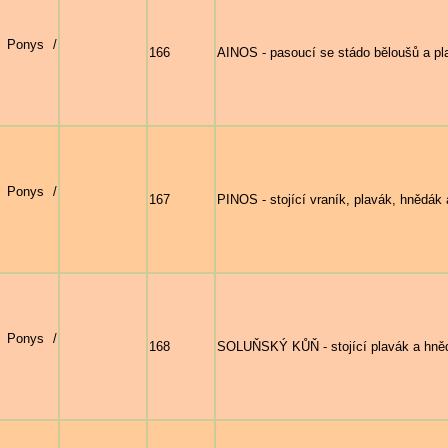
- Ponys /
166
AINOS - pasoucí se stádo běloušů a pl
- Ponys /
167
PINOS - stojící vraník, plavák, hnědák
- Ponys /
168
SOLUŇSKÝ KŮŇ - stojící plavák a hnědá