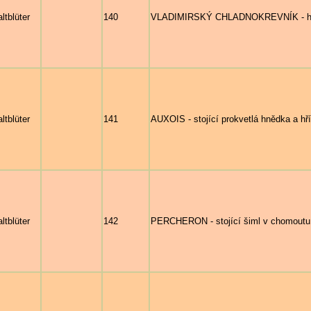
ltblüter
140
VLADIMIRSKÝ CHLADNOKREVNÍK - hlava
ltblüter
141
AUXOIS - stojící prokvetlá hnědka a hř
ltblüter
142
PERCHERON - stojící šiml v chomoutu 