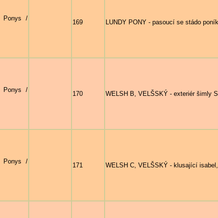
- Ponys /
169
LUNDY PONY - pasoucí se stádo poník
- Ponys /
170
WELSH B, VELŠSKÝ - exteriér šimly
- Ponys /
171
WELSH C, VELŠSKÝ - klusající isabel