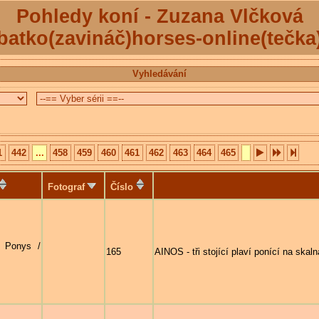
Pohledy koní - Zuzana Vlčková
batko(zavináč)horses-online(tečka
Vyhledávání
1
442
...
458
459
460
461
462
463
464
465
Fotograf
Číslo
- Ponys /
165
AINOS - tři stojící plaví ponící na skal