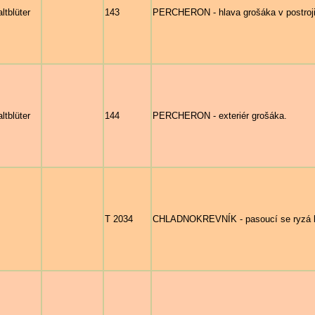
ltblüter
143
PERCHERON - hlava grošáka v postroj
ltblüter
144
PERCHERON - exteriér grošáka.
T 2034
CHLADNOKREVNÍK - pasoucí se ryzá klisn