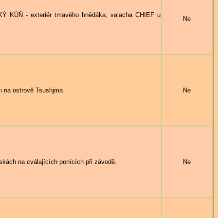
ŮŇ - exteriér tmavého hnědáka, valacha CHIEF u
Ne
i na ostrově Tsushjma
Ne
h na cválajících ponících při závodě.
Ne