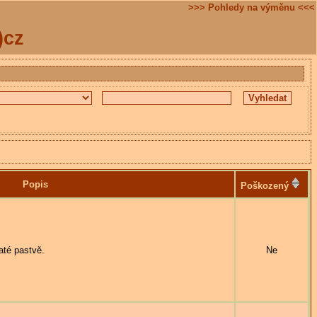
>>> Pohledy na výměnu <<<
)cz
Popis
Poškozený
naté pastvě.
Ne