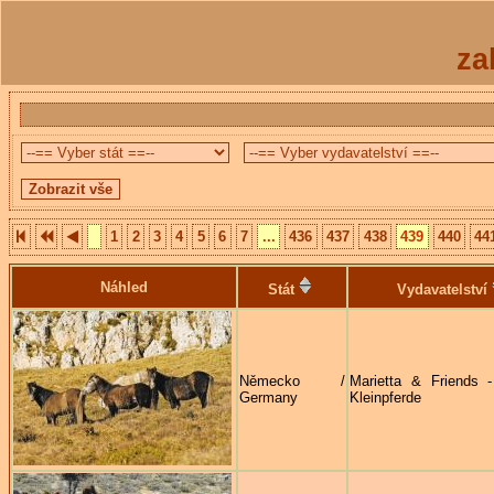
za
1
2
3
4
5
6
7
...
436
437
438
439
440
44
Náhled
Stát
Vydavatelství
Německo /
Marietta & Friends 
Germany
Kleinpferde