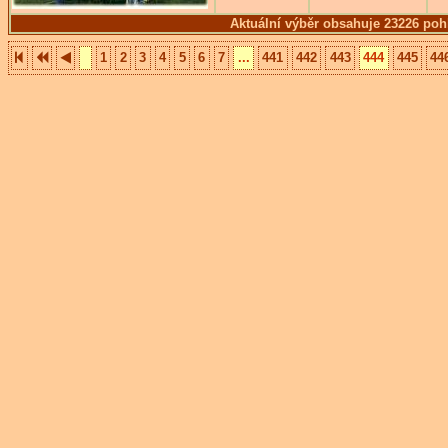
Aktuální výběr obsahuje 23226 poh
1
2
3
4
5
6
7
...
441
442
443
444
445
44