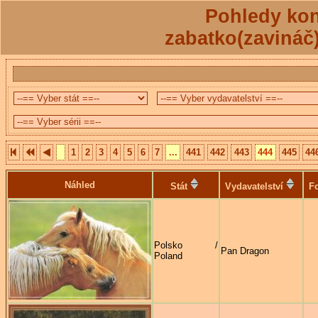
Pohledy kon
zabatko(zavináč
1
2
3
4
5
6
7
...
441
442
443
444
445
44
Náhled
Stát
Vydavatelství
Fo
Polsko /
Pan Dragon
Poland