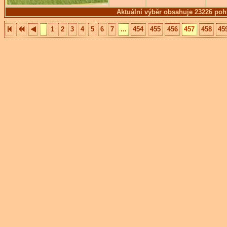
Aktuální výběr obsahuje 23226 poh
1
2
3
4
5
6
7
...
454
455
456
457
458
45