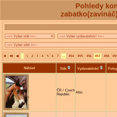
Pohledy kon
zabatko(zavináč
1
2
3
4
5
6
7
...
454
455
456
457
458
45
Náhled
Stát
Vydavatelství
Fotog
ČR / Czech
Altin
Republic