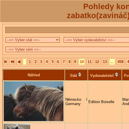
Pohledy kon
zabatko(zavináč
1
2
3
4
5
6
7
8
9
10
11
12
13
...
458
Náhled
Stát
Vydavatelství
Fo
Německo /
Mari
Edition Boiselle
Germany
And