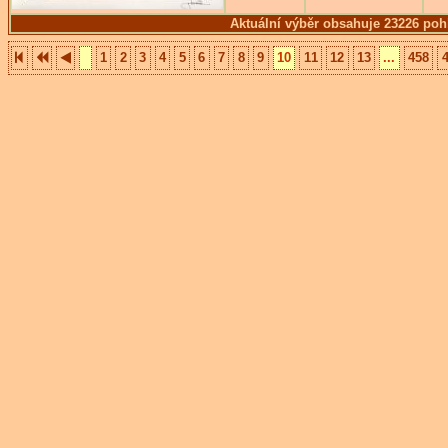
Aktuální výběr obsahuje 23226 poh
1
2
3
4
5
6
7
8
9
10
11
12
13
...
458