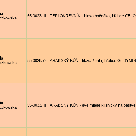
ia
55-0023/III
TEPLOKREVNÍK - hlava hnědáka, hřebce CELO
czkowska
ia
55-0028/74
ARABSKÝ KŮŇ - hlava šimla, hřebce GEDYMIN
czkowska
ia
55-0033/III
ARABSKÝ KŮŇ - dvě mladé klisničky na pastvě,
czkowska