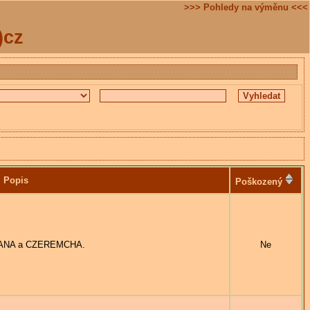
>>> Pohledy na výměnu <<<
)cz
Popis
Poškozený
RZANA a CZEREMCHA.
Ne