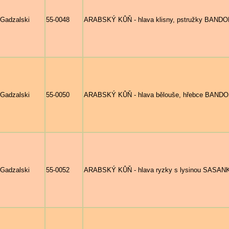
 Gadzalski
55-0048
ARABSKÝ KŮŇ - hlava klisny, pstružky BANDOLA 
 Gadzalski
55-0050
ARABSKÝ KŮŇ - hlava bělouše, hřebce BANDOS 
 Gadzalski
55-0052
ARABSKÝ KŮŇ - hlava ryzky s lysinou SASANKA 