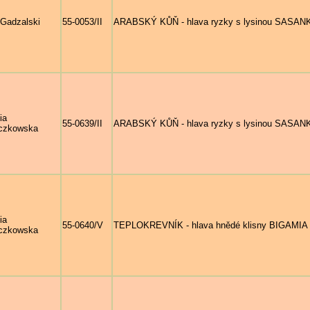
 Gadzalski
55-0053/II
ARABSKÝ KŮŇ - hlava ryzky s lysinou SASANKA 
ia
55-0639/II
ARABSKÝ KŮŇ - hlava ryzky s lysinou SASANKA 
czkowska
ia
55-0640/V
TEPLOKREVNÍK - hlava hnědé klisny BIGAMIA (Ar
czkowska