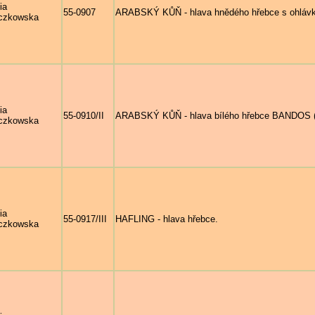
ia
55-0907
ARABSKÝ KŮŇ - hlava hnědého hřebce s ohláv
czkowska
ia
55-0910/II
ARABSKÝ KŮŇ - hlava bílého hřebce BANDOS (N
czkowska
ia
55-0917/III
HAFLING - hlava hřebce.
czkowska