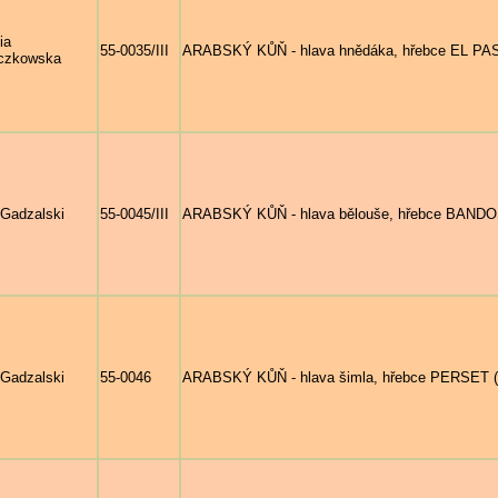
ia
55-0035/III
ARABSKÝ KŮŇ - hlava hnědáka, hřebce EL PASO
czkowska
 Gadzalski
55-0045/III
ARABSKÝ KŮŇ - hlava bělouše, hřebce BANDOS 
 Gadzalski
55-0046
ARABSKÝ KŮŇ - hlava šimla, hřebce PERSET (El