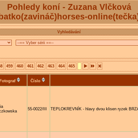
Pohledy koní - Zuzana Vlčková
batko(zavináč)horses-online(tečka
Vyhledávání
58
459
460
461
462
463
464
465
Fotograf
Číslo
ia
55-0022/III
TEPLOKREVNÍK - hlavy dvou klisen ryzek B
czkowska