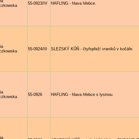
ia
55-0923/IV
HAFLING - hlava hřebce.
czkowska
ia
55-0924/III
SLEZSKÝ KŮŇ - čtyřspřeží vraníků v kočáře.
czkowska
ia
55-0926
HAFLING - hlava hřebce s lysinou.
czkowska
ia