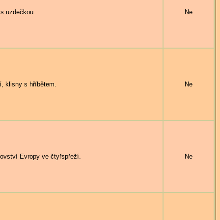
s uzdečkou.
Ne
 klisny s hříbětem.
Ne
vství Evropy ve čtyřspřeží.
Ne