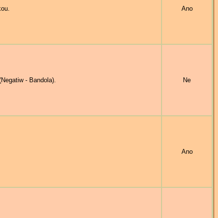
kou.
Ano
egatiw - Bandola).
Ne
Ano