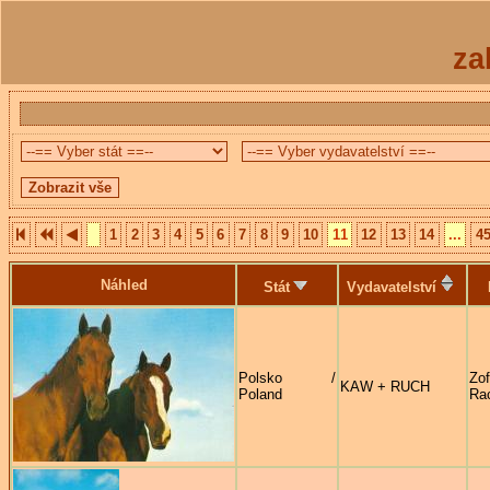
za
1
2
3
4
5
6
7
8
9
10
11
12
13
14
...
4
Náhled
Stát
Vydavatelství
Polsko /
Zof
KAW + RUCH
Poland
Ra