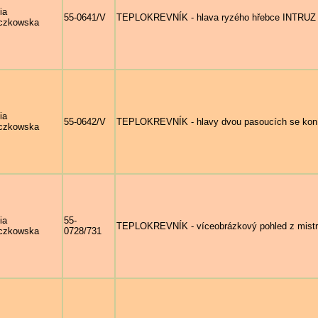
ia
55-0641/V
TEPLOKREVNÍK - hlava ryzého hřebce INTRUZ 
czkowska
ia
55-0642/V
TEPLOKREVNÍK - hlavy dvou pasoucích se koní,
czkowska
ia
55-
TEPLOKREVNÍK - víceobrázkový pohled z mistro
czkowska
0728/731