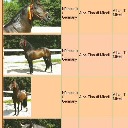
Německo
Alba Ti
/
Alba Tina di Miceli
Micelli
Germany
Německo
Alba Ti
/
Alba Tina di Miceli
Micelli
Germany
Německo
Alba Ti
/
Alba Tina di Miceli
Micelli
Germany