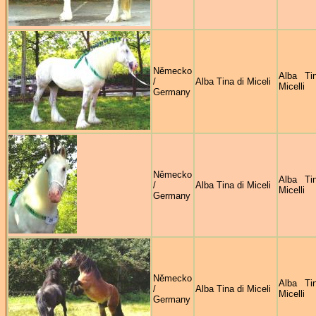
Německo
Alba Ti
/
Alba Tina di Miceli
Micelli
Germany
Německo
Alba Ti
/
Alba Tina di Miceli
Micelli
Germany
Německo
Alba Ti
/
Alba Tina di Miceli
Micelli
Germany