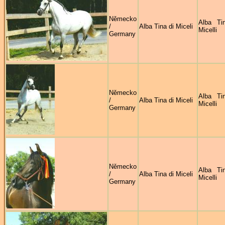
Německo
Alba Ti
/
Alba Tina di Miceli
Micelli
Germany
Německo
Alba Ti
/
Alba Tina di Miceli
Micelli
Germany
Německo
Alba Ti
/
Alba Tina di Miceli
Micelli
Germany