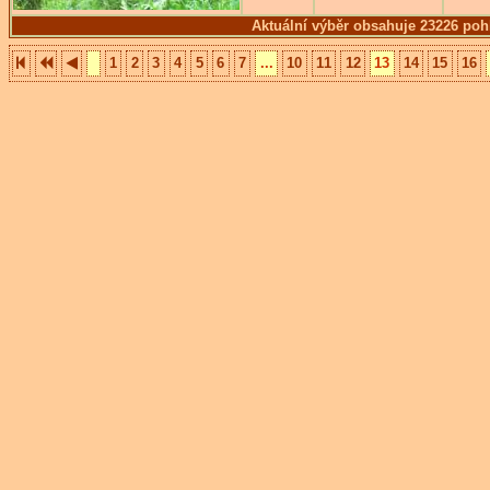
Aktuální výběr obsahuje 23226 poh
1
2
3
4
5
6
7
...
10
11
12
13
14
15
16