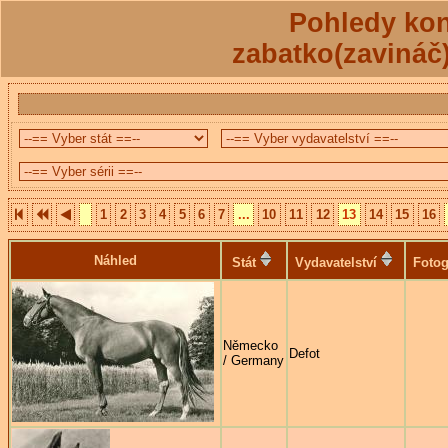
Pohledy kon
zabatko(zavináč
1
2
3
4
5
6
7
...
10
11
12
13
14
15
16
Náhled
Stát
Vydavatelství
Fotog
Německo
Defot
/ Germany