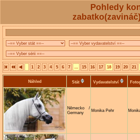
Pohledy kon
zabatko(zavináč
1
2
3
4
5
6
7
...
15
16
17
18
19
20
21
Náhled
Stát
Vydavatelství
Foto
Německo /
Monika Pehr
Monik
Germany