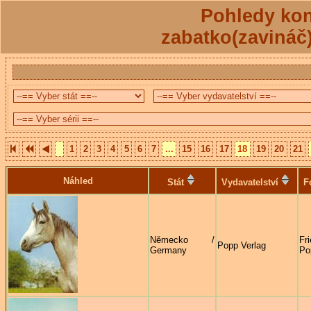
Pohledy kon
zabatko(zavináč
1
2
3
4
5
6
7
...
15
16
17
18
19
20
21
Náhled
Stát
Vydavatelství
F
Německo /
Fr
Popp Verlag
Germany
Po