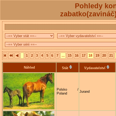
Pohledy kon
zabatko(zavináč
1
2
3
4
5
6
7
...
15
16
17
18
19
20
21
Náhled
Stát
Vydavatelství
Polsko /
Jurand
Poland