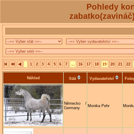
Pohledy kon
zabatko(zavináč
1
2
3
4
5
6
7
...
16
17
18
19
20
21
22
Náhled
Stát
Vydavatelství
Foto
Německo /
Monika Pehr
Monik
Germany