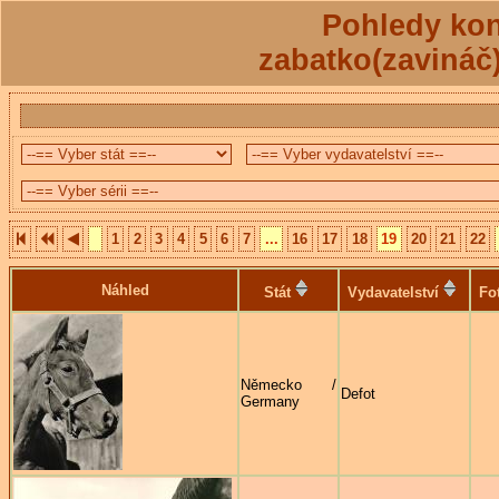
Pohledy kon
zabatko(zavináč
1
2
3
4
5
6
7
...
16
17
18
19
20
21
22
Náhled
Stát
Vydavatelství
Fo
Německo /
Defot
Germany