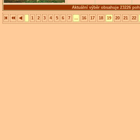
Aktuální výběr obsahuje 23226 poh
1
2
3
4
5
6
7
...
16
17
18
19
20
21
22