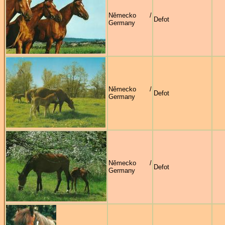
Německo /
Defot
Germany
Německo /
Defot
Germany
Německo /
Defot
Germany