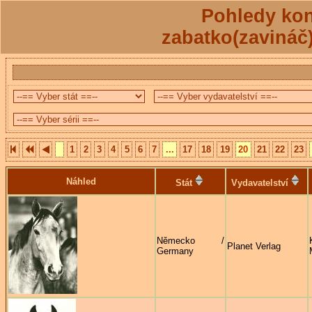
Pohledy kon
zabatko(zavináč
1
2
3
4
5
6
7
...
17
18
19
20
21
22
23
Náhled
Stát
Vydavatelství
Německo /
Planet Verlag
Germany