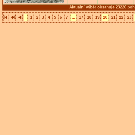
Aktuální výběr obsahuje 23226 poh
1
2
3
4
5
6
7
...
17
18
19
20
21
22
23