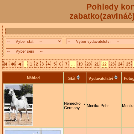
Pohledy kon
zabatko(zavináč
1
2
3
4
5
6
7
...
19
20
21
22
23
24
25
Náhled
Stát
Vydavatelství
Fotog
Německo /
Monika Pehr
Monika
Germany