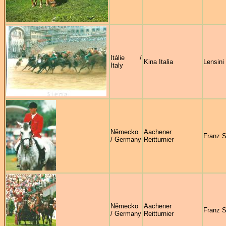
Itálie /
Kina Italia
Lensini
Italy
Německo
Aachener
Franz S
/ Germany
Reitturnier
Německo
Aachener
Franz S
/ Germany
Reitturnier