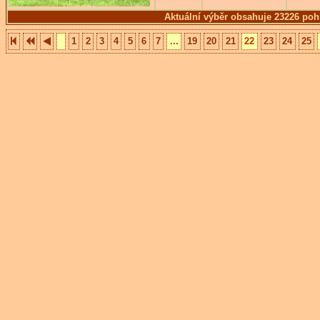
Aktuální výběr obsahuje 23226 poh
1
2
3
4
5
6
7
...
19
20
21
22
23
24
25