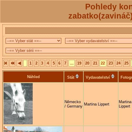
Pohledy kon
zabatko(zavináč
1
2
3
4
5
6
7
...
19
20
21
22
23
24
25
Náhled
Stát
Vydavatelství
Fotogr
Německo
Martina
Martina Lippert
/ Germany
Lippert