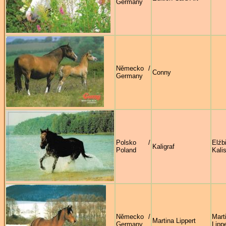
Germany
Německo /
Conny
Germany
Polsko /
Elźb
Kaligraf
Poland
Kali
Německo /
Mart
Martina Lippert
Germany
Lippe