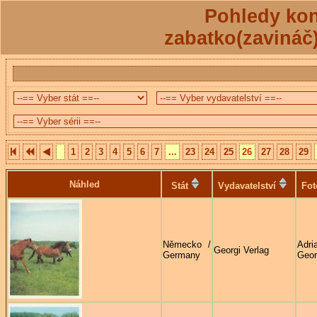
Pohledy kon
zabatko(zavináč
1
2
3
4
5
6
7
...
23
24
25
26
27
28
29
Náhled
Stát
Vydavatelství
Fot
Německo /
Adri
Georgi Verlag
Germany
Geor