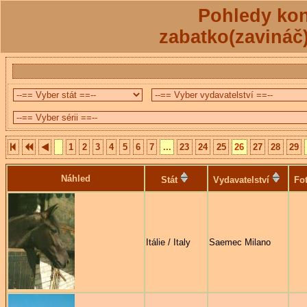
Pohledy kon
zabatko(zavináč
1
2
3
4
5
6
7
...
23
24
25
26
27
28
29
Náhled
Stát
Vydavatelství
Fo
Itálie / Italy
Saemec Milano