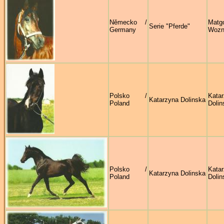
Německo /
Matg
Serie "Pferde"
Germany
Wozn
Polsko /
Kata
Katarzyna Dolinska
Poland
Dolin
Polsko /
Kata
Katarzyna Dolinska
Poland
Dolin