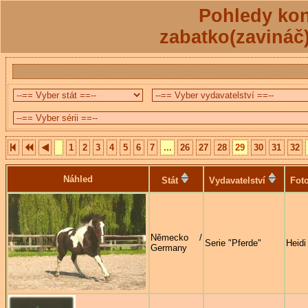
Pohledy kon
zabatko(zavináč
1
2
3
4
5
6
7
...
26
27
28
29
30
31
32
Náhled
Stát
Vydavatelství
Foto
Německo /
Serie "Pferde"
Heidi
Germany