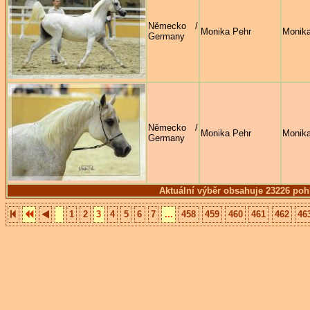
Německo /
Monika Pehr
Monika
Germany
Německo /
Monika Pehr
Monika
Germany
Aktuální výběr obsahuje 23226 poh
1
2
3
4
5
6
7
...
458
459
460
461
462
46