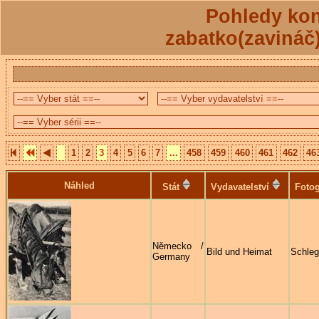
Pohledy kon
zabatko(zavináč
1
2
3
4
5
6
7
...
458
459
460
461
462
46
Náhled
Stát
Vydavatelství
Fotog
Německo /
Bild und Heimat
Schleg
Germany