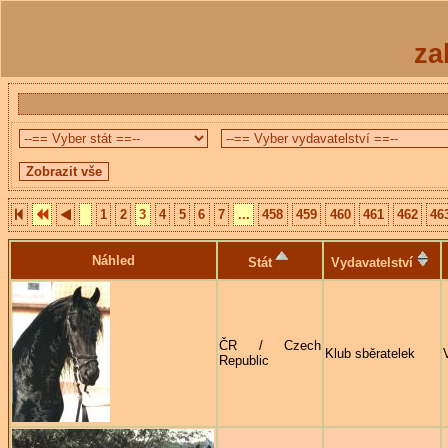
za
1
2
3
4
5
6
7
...
458
459
460
461
462
46
Náhled
Stát
Vydavatelství
ČR / Czech
Klub sběratelek
Republic