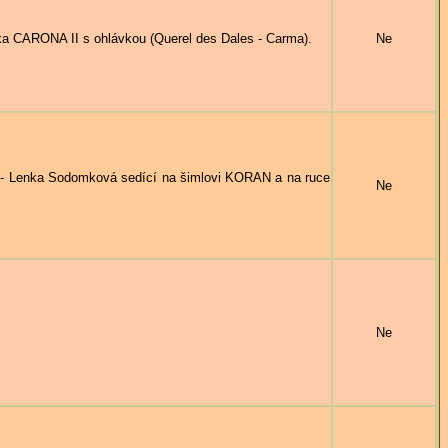
ARONA II s ohlávkou (Querel des Dales - Carma).
Ne
nka Sodomková sedící na šimlovi KORAN a na ruce
Ne
Ne