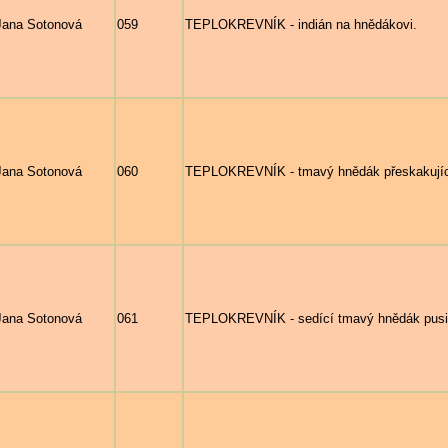
Jana Sotonová
059
TEPLOKREVNÍK - indián na hnědákovi.
Jana Sotonová
060
TEPLOKREVNÍK - tmavý hnědák přeskakující
Jana Sotonová
061
TEPLOKREVNÍK - sedící tmavý hnědák pusin