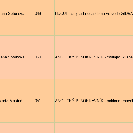
Jana Sotonová
049
HUCUL - stojící hnědá klisna ve vodě GIDR
Jana Sotonová
050
ANGLICKÝ PLNOKREVNÍK - cválající klisna,
Marta Mastná
051
ANGLICKÝ PLNOKREVNÍK - poklona tmavé