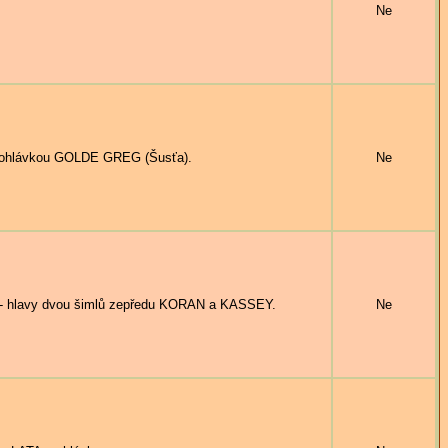
Ne
ohlávkou GOLDE GREG (Šusťa).
Ne
lavy dvou šimlů zepředu KORAN a KASSEY.
Ne