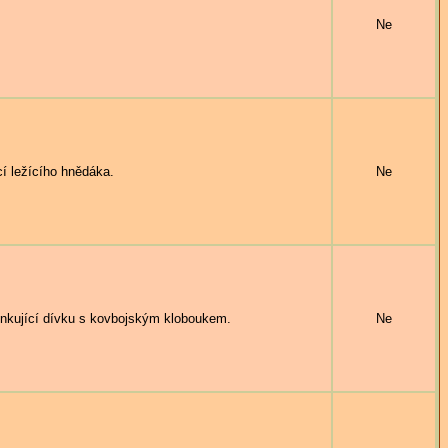
Ne
 ležícího hnědáka.
Ne
kující dívku s kovbojským kloboukem.
Ne