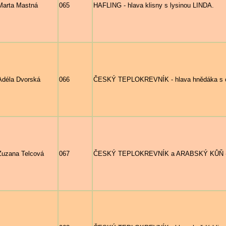
Marta Mastná
065
HAFLING - hlava klisny s lysinou LINDA.
Adéla Dvorská
066
ČESKÝ TEPLOKREVNÍK - hlava hnědáka s 
Zuzana Telcová
067
ČESKÝ TEPLOKREVNÍK a ARABSKÝ KŮŇ - h