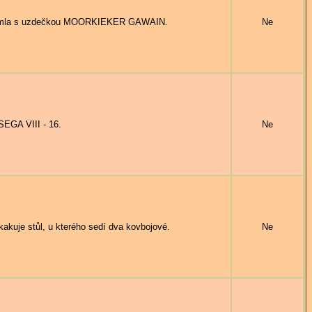
imla s uzdečkou MOORKIEKER GAWAIN.
Ne
GA VIII - 16.
Ne
uje stůl, u kterého sedí dva kovbojové.
Ne