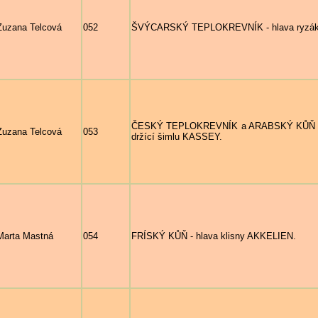
Zuzana Telcová
052
ŠVÝCARSKÝ TEPLOKREVNÍK - hlava ryzáka C
ČESKÝ TEPLOKREVNÍK a ARABSKÝ KŮŇ - Le
Zuzana Telcová
053
držící šimlu KASSEY.
Marta Mastná
054
FRÍSKÝ KŮŇ - hlava klisny AKKELIEN.