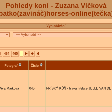
Pohledy koní - Zuzana Vlčková
batko(zavináč)horses-online(tečka
Vyhledávání
3
464
465
Fotograf
Číslo
Věra Marková
045
FRÍSKÝ KŮŇ - hlava hřebce JELLE VAN DE