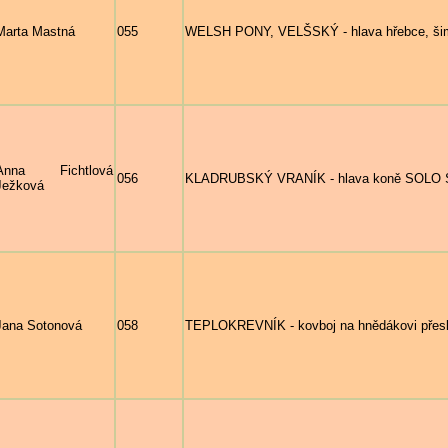
Marta Mastná
055
WELSH PONY, VELŠSKÝ - hlava hřebce, š
Anna Fichtlová
056
KLADRUBSKÝ VRANÍK - hlava koně SOLO SE
Ježková
Jana Sotonová
058
TEPLOKREVNÍK - kovboj na hnědákovi přeskak