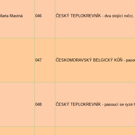
Marta Mastná
046
ČESKÝ TEPLOKREVNÍK - dva stojící ročci, 
047
ČESKOMORAVSKÝ BELGICKÝ KŮŇ - pasoucí s
048
ČESKÝ TEPLOKREVNÍK - pasoucí se ryzé hříb