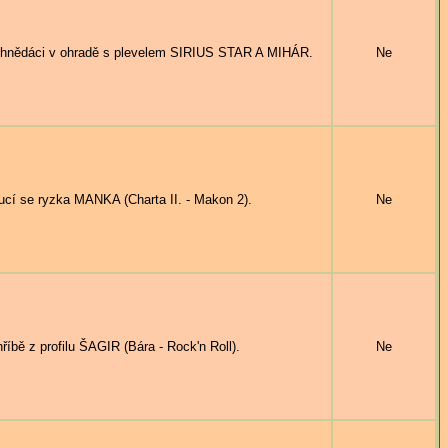
hnědáci v ohradě s plevelem SIRIUS STAR A MIHÁR.
Ne
e ryzka MANKA (Charta II. - Makon 2).
Ne
ě z profilu ŠAGIR (Bára - Rock'n Roll).
Ne