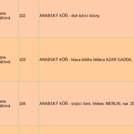
ana
102
ARABSKÝ KŮŇ - dvě ležící klisny.
áčová
ana
103
ARABSKÝ KŮŇ - hlava bílého hřebce AZAR GADDA, nar
áčová
ana
104
ARABSKÝ KŮŇ - stojící šiml, hřebec MERLIN, nar. 200
áčová