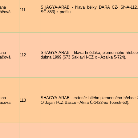
ana
SHAGYA-ARAB - hlava bělky DARA CZ- Sh-A-112, n
111
áčová
SČ-853) z profilu.
ana
SHAGYA-ARAB - hlava hnědáka, plemenného hřebce 
112
áčová
dubna 1999 (673 Saklavi I-CZ x - Azalka 5-724).
ana
SHAGYA-ARAB - exteriér bílého plemenného hřebce 7
113
áčová
O'Bajan I-CZ Basco - Akira Č-1422-ex Tobrok-60).