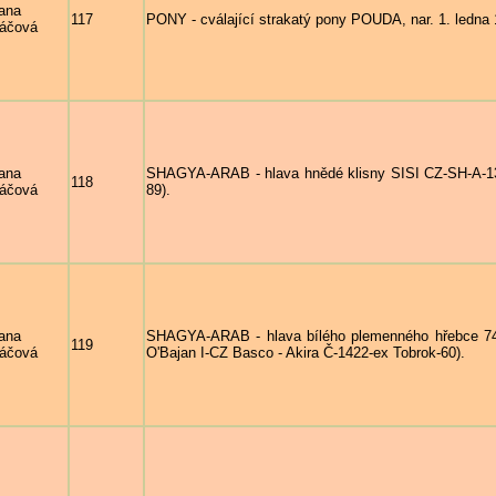
ana
117
PONY - cválající strakatý pony POUDA, nar. 1. ledna 
áčová
ana
SHAGYA-ARAB - hlava hnědé klisny SISI CZ-SH-A-131
118
áčová
89).
ana
SHAGYA-ARAB - hlava bílého plemenného hřebce 74
119
áčová
O'Bajan I-CZ Basco - Akira Č-1422-ex Tobrok-60).