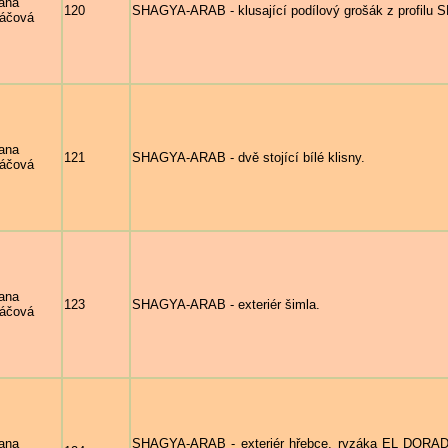
ana
120
SHAGYA-ARAB - klusající podílový grošák z profilu S
áčová
ana
121
SHAGYA-ARAB - dvě stojící bílé klisny.
áčová
ana
123
SHAGYA-ARAB - exteriér šimla.
áčová
ana
SHAGYA-ARAB - exteriér hřebce, ryzáka EL DORADO 