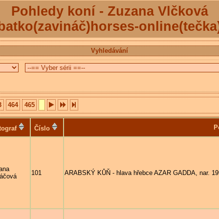
Pohledy koní - Zuzana Vlčková
batko(zavináč)horses-online(tečka
Vyhledávání
3
464
465
P
tograf
Číslo
ana
101
ARABSKÝ KŮŇ - hlava hřebce AZAR GADDA, nar. 1997
áčová