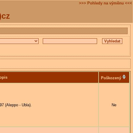
>>> Pohledy na výměnu <<<
)cz
opis
Poškozený
 (Aleppo - Ubla).
Ne