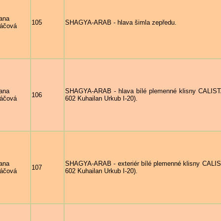
ana
105
SHAGYA-ARAB - hlava šimla zepředu.
áčová
ana
SHAGYA-ARAB - hlava bílé plemenné klisny CALISTA 
106
áčová
602 Kuhailan Urkub I-20).
ana
SHAGYA-ARAB - exteriér bílé plemenné klisny CALIST
107
áčová
602 Kuhailan Urkub I-20).