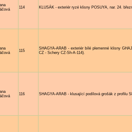
ana
114
KLUSÁK - exteriér ryzé klisny POSUYA, nar. 24. březn
áčová
ana
SHAGYA-ARAB - exteriér bílé plemenné klisny GHAJ
115
áčová
CZ - Schery CZ-Sh-A-114).
ana
116
SHAGYA-ARAB - klusající podílová grošák z profilu S
áčová