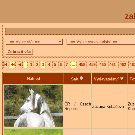
za
1
2
3
4
5
6
7
...
458
459
460
461
462
46
Náhled
Stát
Vydavatelství
Fo
ČR / Czech
Zuz
Zuzana Kubáčová
Republic
Kub