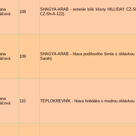
ana
SHAGYA-ARAB - exteriér bílé klisny HILLIDAY CZ-Sh
108
áčová
CZ-Sh-A-122).
ana
SHAGYA-ARAB - hlava podílového šimla s ohlávkou 
109
áčová
Sarah).
ana
110
TEPLOKREVNÍK - hlava hnědáka s modrou ohlávkou P
áčová