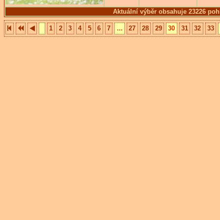
Aktuální výběr obsahuje 23226 poh
1
2
3
4
5
6
7
...
27
28
29
30
31
32
33