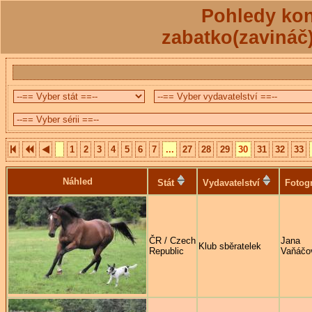
Pohledy kon
zabatko(zavináč
1
2
3
4
5
6
7
...
27
28
29
30
31
32
33
Náhled
Stát
Vydavatelství
Fotogr
ČR / Czech
Jana
Klub sběratelek
Republic
Vaňáčo