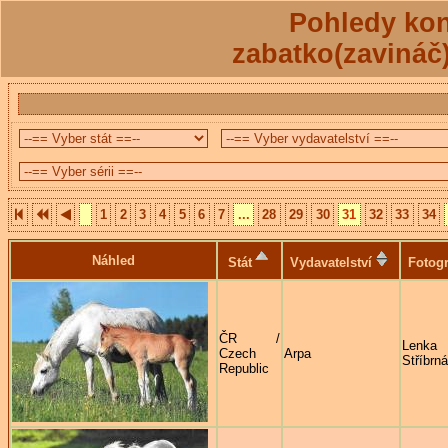
Pohledy kon
zabatko(zavináč
1
2
3
4
5
6
7
...
28
29
30
31
32
33
34
Náhled
Stát
Vydavatelství
Fotogr
ČR /
Lenka
Czech
Arpa
Stříbrná
Republic